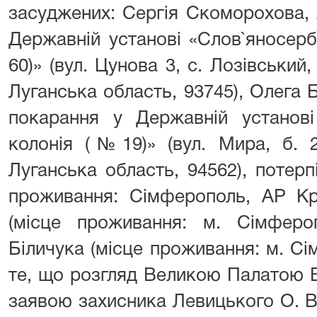
засуджених: Сергія Скоморохова, 
Державній установі «Слов`яносер
60)» (вул. Цунова 3, с. Лозівський
Луганська область, 93745), Олега 
покарання у Державній установі
колонія (№19)» (вул. Мира, б. 2
Луганська область, 94562), потерп
проживання: Сімферополь, АР Кр
(місце проживання: м. Сімферо
Біличука (місце проживання: м. С
те, що розгляд Великою Палатою 
заявою захисника Левицького О. В