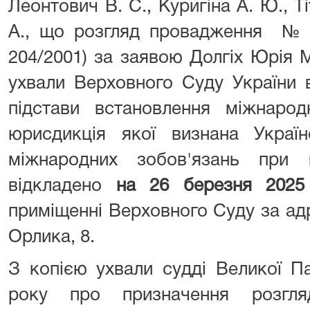
Леонтович В. С., Куригіна А. Ю., Ті
А., що розгляд провадження № 
204/2001) за заявою Долгіх Юрія
ухвали Верховного Суду України 
підстави встановлення міжнаро
юрисдикція якої визнана Украї
міжнародних зобов'язань при 
відкладено
на 26 березня 2025
приміщенні Верховного Суду за адр
Орлика, 8.
З копією ухвали судді Великої П
року про призначення розгл