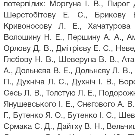
потерпілих: Моргуна І. В., Пирог
Шерстобітову Е. С., Брикову 
Кривоносову Л. Е., Хачатурова 
Волошину Н. Е., Першину А. А., Ам
Орлову Д. В., Дмітрієву Е. С., Нев
Глєбову Н. В., Шеверуна В. В., Ат
А., Дольнєва В. Е., Дольнєву Л. В.,
П., Духніча Л. С., Духніч І. В., Бо
Сесь Л. В., Толстую Л. Е., Подорож
Янушевського І. Е., Снєгового А. В.
Г., Бутенко Я. О., Бутенко І. С., Ше
Єрмака С. Д., Дайтху В. Н., Вельчиц