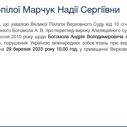
ілої Марчук Надії Сергіївни
, що ухвалою Великої Палати Верховного Суду від 10 сі
ного Богомола А. В. про перегляд вироку Апеляційного суд
ресня 2010 року щодо
Богомола Андрія Володимировича
ю, порушення Україною міжнародних зобов'язань при ви
 на
29 березня 2023 року 10.00 год.
у приміщенні Верховн