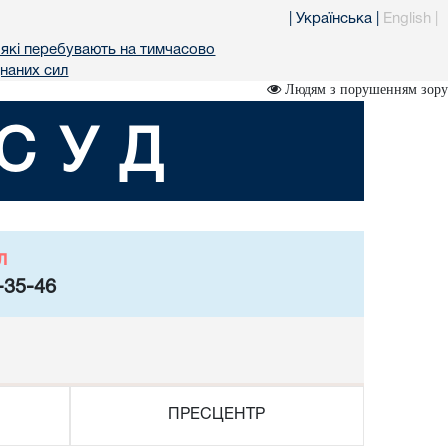
|
Українська
|
English
|
 які перебувають на тимчасово
днаних сил
Людям з порушенням зору
СУД
л
-35-46
ПРЕСЦЕНТР