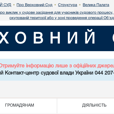
Й СУД
Про Верховний Суд
Структура
Велика Палата
•
•
•
ро виклик у судове засідання для учасників судового процесу,
окупованій території або у зоні проведення операції Об'є
ХОВНИЙ 
Отримуйте інформацію лише з офіційних джере
й Контакт-центр судової влади України 044 207
ГРОМАДЯНАМ
ДІЯЛЬНІСТЬ