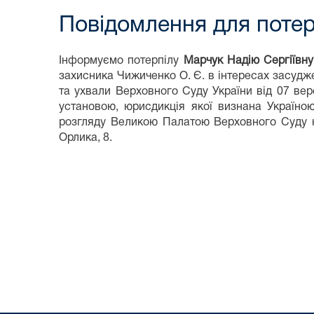
Повідомлення для потерп
Інформуємо потерпілу
Марчук Надію Сергіївну
захисника Чижиченко О. Є. в інтересах засудже
та ухвали Верховного Суду України від 07 ве
установою, юрисдикція якої визнана Україно
розгляду Великою Палатою Верховного Суду
Орлика, 8.