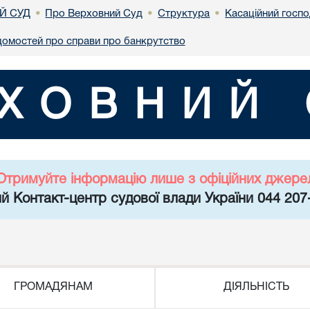
Й СУД
Про Верховний Суд
Структура
Касаційний госп
•
•
•
домостей про справи про банкрутство
ХОВНИЙ 
Отримуйте інформацію лише з офіційних джере
й Контакт-центр судової влади України 044 207
ГРОМАДЯНАМ
ДІЯЛЬНІСТЬ