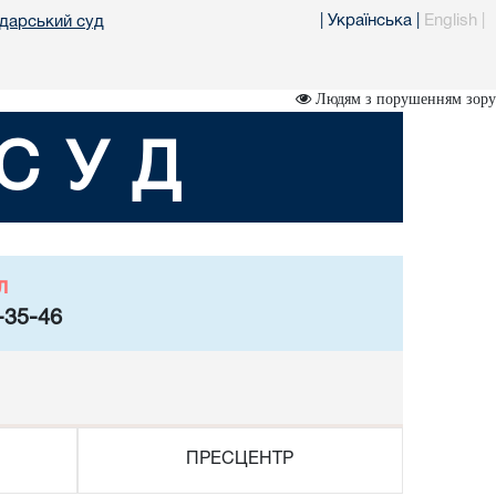
|
Українська
|
English
|
одарський суд
Людям з порушенням зору
СУД
л
-35-46
ПРЕСЦЕНТР