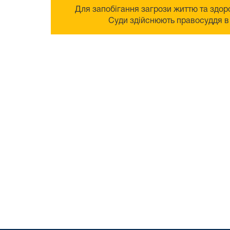
Для запобігання загрози життю та здоро
Суди здійснюють правосуддя в 