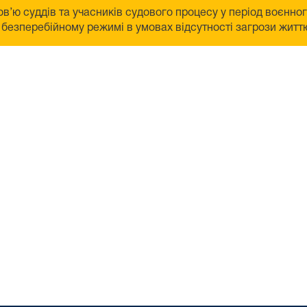
в’ю суддів та учасників судового процесу у період воєнно
безперебійному режимі в умовах відсутності загрози життю