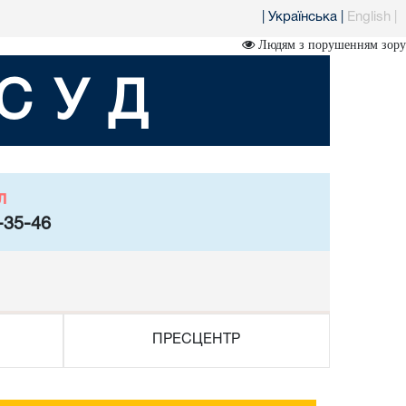
|
Українська
|
English
|
Людям з порушенням зору
СУД
л
-35-46
ПРЕСЦЕНТР