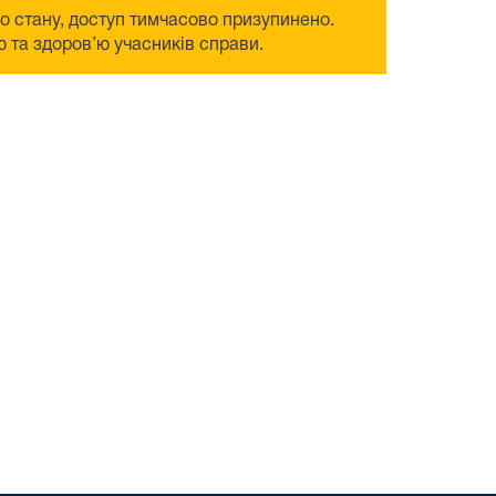
го стану, доступ тимчасово призупинено.
 та здоров’ю учасників справи.