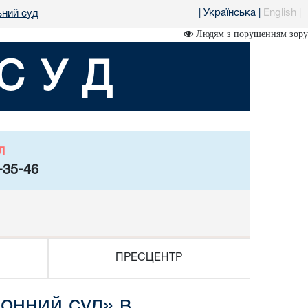
|
Українська
|
English
|
ьний суд
Людям з порушенням зору
СУД
л
-35-46
ПРЕСЦЕНТР
онний суд» в