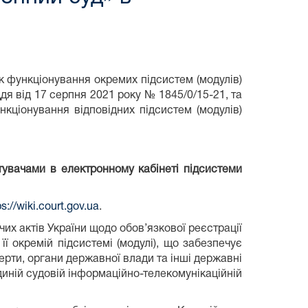
 функціонування окремих підсистем (модулів)
я від 17 серпня 2021 року № 1845/0/15-21, та
кціонування відповідних підсистем (модулів)
тувачами в електронному кабінеті підсистеми
ps://wiki.court.gov.ua
.
их актів України щодо обов’язкової реєстрації
ї окремій підсистемі (модулі), що забезпечує
перти, органи державної влади та інші державні
диній судовій інформаційно-телекомунікаційній