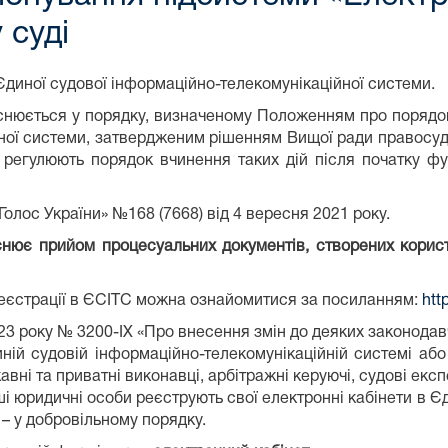
 суді
Єдиної судової інформаційно-телекомунікаційної системи.
йснюється у порядку, визначеному Положенням про порядок
ної системи, затвердженим рішенням Вищої ради правосудд
егулюють порядок вчинення таких дій після початку фун
олос України» №168 (7668) від 4 вересня 2021 року.
снює прийом процесуальних документів, створених корис
реєстрації в ЄСІТС можна ознайомитися за посиланням:
htt
023 року № 3200-IX «Про внесення змін до деяких законодавч
ій судовій інформаційно-телекомунікаційній системі або ї
вні та приватні виконавці, арбітражні керуючі, судові екс
і юридичні особи реєструють свої електронні кабінети в Є
 – у добровільному порядку.