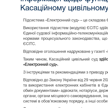
Касаційному цивільному
Підсистема «Електронний суд» – це складова 
Використання підсистем (модулів) ЄСІТС зді
Єдиної судової інформаційно-телекомунікацій
нормами процесуального законодавства, що р
ЄСІТС.
Відповідне оголошення надруковане у газеті «Г
Таким чином, Касаційний цивільний суд
здій
«Електронний суд».
З інструкціями та рекомендаціями з приводу 
Відповідно до Закону України від 29 червня 2
та використання електронних кабінетів в Єдин
обмін документами» адвокати, нотаріуси, держа
органи, органи місцевого самоврядування, інш
системі в обов’язковому порядку, а інші особи