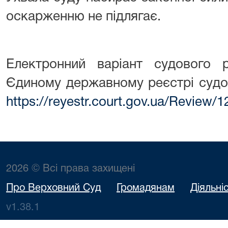
оскарженню не підлягає.
Електронний варіант судового
Єдиному державному реєстрі судо
https://reyestr.court.gov.ua/Review/
2026 © Всі права захищені
Про Верховний Суд
Громадянам
Діяльні
v1.38.1