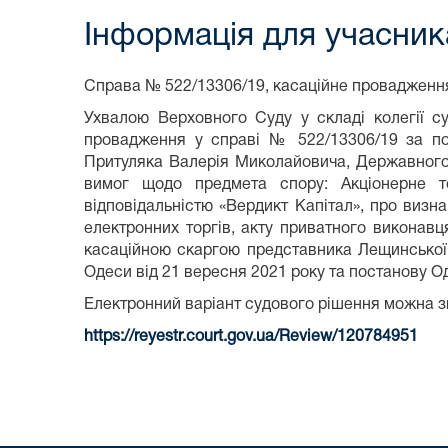
Інформація для учасник
Справа № 522/13306/19, касаційне провадженн
Ухвалою Верховного Суду у складі колегії су
провадження у справі № 522/13306/19 за поз
Притуляка Валерія Миколайовича, Державного 
вимог щодо предмета спору: Акціонерне т
відповідальністю «Вердикт Капітал», про визн
електронних торгів, акту приватного виконавц
касаційною скаргою представника Лещинської 
Одеси від 21 вересня 2021 року та постанову Од
Електронний варіант судового рішення можна з
https://reyestr.court.gov.ua/Review/120784951