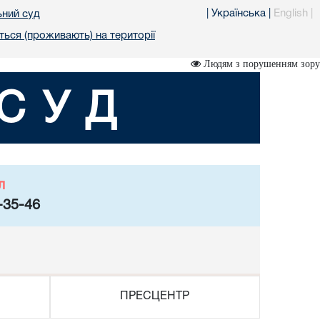
|
Українська
|
English
|
ьний суд
ться (проживають) на території
Людям з порушенням зору
СУД
л
-35-46
ПРЕСЦЕНТР