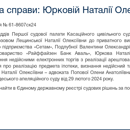
а справи: Юрковій Наталії Ол
я № 61-8607ск24
ддів Першої судової палати Касаційного цивільного су
овом Лещинської Наталії Олексіївни до приватного ви
підприємства «Сетам», Подлубної Валентини Олександрівн
овариство «Райффайзен Банк Аваль», Юркова Наталі
ання недійсними електронних торгів з реалізації арешто
я про реалізацію предмета іпотеки, визнання недійсний т
Наталії Олексіївни – адвоката Попової Олени Анатоліївн
еського апеляційного суду від 29 лютого 2024 року.
найти в Єдиному державному реєстрі судових рішень за п