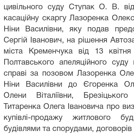
цивільного суду Ступак О. В. ві
касаційну скаргу Лазоренка Олекс
Ніни Василівни, яку подав пред
Сергій Іванович, на рішення Авто
міста Кременчука від 13 квітня
Полтавського апеляційного суду 
справі за позовом Лазоренка Оле
Ніни Василівни до Єгоренка Ол
Олени Віталіївни, Брезіцьког
Титаренка Олега Івановича про ви
купівлі-продажу житлового бу
будівлями та спорудами, договорів