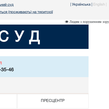
|
Українська
|
English
|
ьний суд
ться (проживають) на території
Людям з порушенням зору
СУД
л
-35-46
ПРЕСЦЕНТР