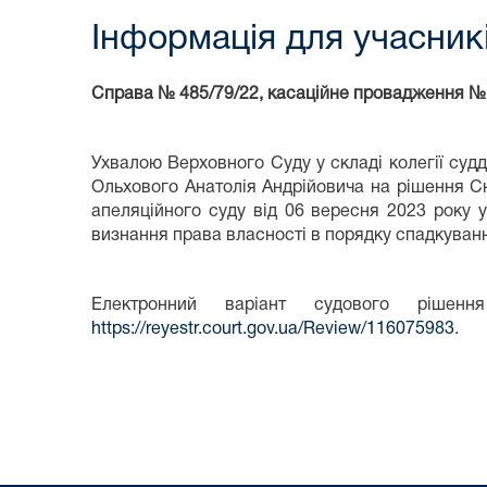
Інформація для учасник
Справа № 485/79/22, касаційне провадження №
Ухвалою Верховного Суду у складі колегії судд
Ольхового Анатолія Андрійовича на рішення Сн
апеляційного суду від 06 вересня 2023 року 
визнання права власності в порядку спадкуванн
Електронний варіант судового ріше
https://reyestr.court.gov.ua/Review/116075983
.