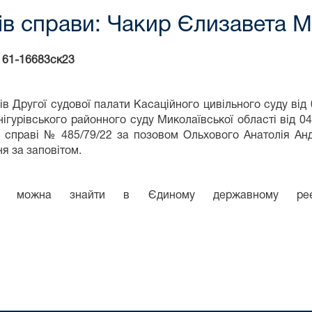
ів справи: Чакир Єлизавета М
 61-16683ск23
ів Другої судової палати Касаційного цивільного суду від
ігурівського районного суду Миколаївської області від 0
у справі № 485/79/22 за позовом Ольхового Анатолія А
я за заповітом.
ння можна знайти в Єдиному державному реє