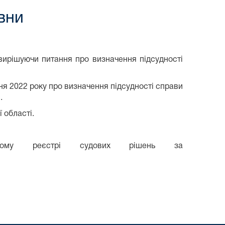
івни
вирішуючи питання про визначення підсудності
ня 2022 року про визначення підсудності справи
.
 області.
ному реєстрі судових рішень за