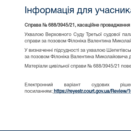
Інформація для учасника
Справа № 688/3945/21, касаційне провадження
Ухвалою Верховного Суду Третьої судової пал
справи за позовом Філоніка Валентина Миколайо
У визначенні підсудності за ухвалою Шепетівсь
за позовом Філоніка Валентина Миколайовича до
Матеріали цивільної справи № 688/3945/21 пове
Електронний варіант судових р
посиланням:
https://reyestr.court.gov.ua/Review