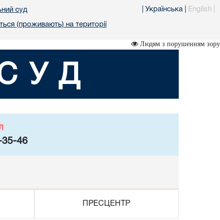
|
Українська
|
English
|
ьний суд
ться (проживають) на території
Людям з порушенням зору
СУД
л
-35-46
ПРЕСЦЕНТР