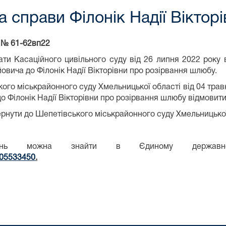
 справи Філонік Надії Віктор
 № 61-62вп22
ати Касаційного цивільного суду від 26 липня 2022 року 
вича до Філонік Надії Вікторівни про розірвання шлюбу.
кого міськрайонного суду Хмельницької області від 04 трав
 Філонік Надії Вікторівни про розірвання шлюбу відмовити
рнути до Шепетівського міськрайонного суду Хмельницької
ішень можна знайти в Єдиному держав
/105533450
.