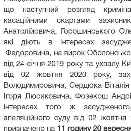
що наступний розгляд кримін
касаційними скаргами захисни
Анатолійовича, Горошинського Ол
які діють в інтересах засудж
Федоровича, на вирок Оболонськог
від 24 січня 2019 року та ухвалу К
від 02 жовтня 2020 року, зах
Володимировича, Сердюка Віталія
Ігоря Люсиковича, Фозекош Андріа
інтересах того ж засудженого
апеляційного суду від 02 жовтня
призначено на
11 годину 20 вересн