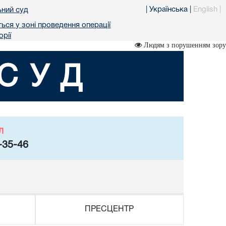
|
Українська
|
English
|
ьний суд
ься у зоні проведення операції
рії
Людям з порушенням зору
СУД
л
-35-46
ПРЕСЦЕНТР