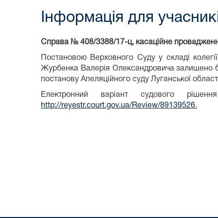
Інформація для учасни
Справа № 408/3388/17-ц, касаційне проваджен
Постановою Верховного Суду у складі колегії
Журбенка Валерія Олександровича залишено без
постанову Апеляційного суду Луганської області
Електронний варіант судового ріше
http://reyestr.court.gov.ua/Review/89139526
.