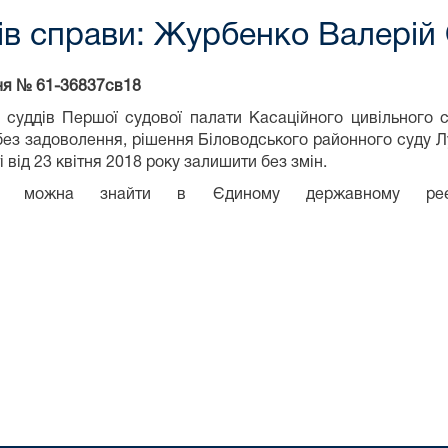
ків справи: Журбенко Валерій
ня № 61-36837св18
 суддів Першої судової палати Касаційного цивільного с
 задоволення, рішення Біловодського районного суду Луг
 від 23 квітня 2018 року залишити без змін.
ння можна знайти в Єдиному державному реє