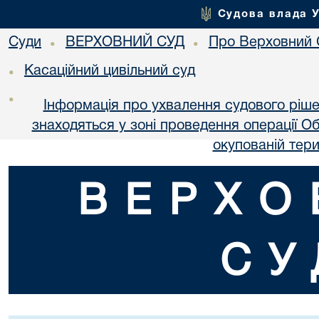
Судова влада 
Суди
ВЕРХОВНИЙ СУД
Про Верховний 
•
•
Касаційний цивільний суд
•
•
Інформація про ухвалення судового ріше
знаходяться у зоні проведення операції О
окупованій тери
ВЕРХО
СУ