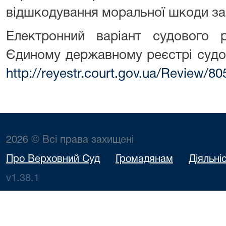
відшкодування моральної шкоди за
Електронний варіант судового
Єдиному державному реєстрі судо
http://reyestr.court.gov.ua/Review/8
2026 © Всі права захищені
Про Верховний Суд
Громадянам
Діяльні
v1.38.1