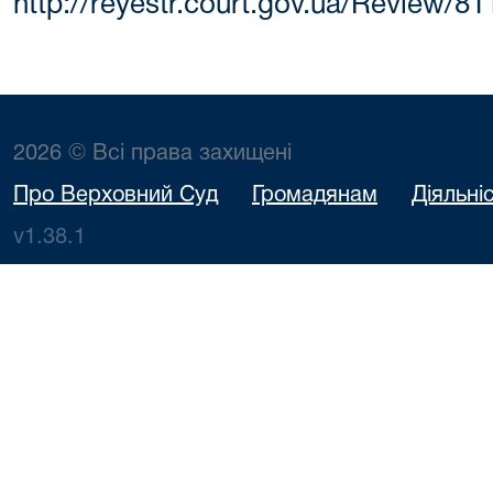
http://reyestr.court.gov.ua/Review/8
2026 © Всі права захищені
Про Верховний Суд
Громадянам
Діяльні
v1.38.1