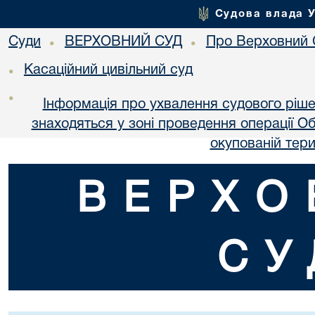
Судова влада 
Суди
ВЕРХОВНИЙ СУД
Про Верховний 
•
•
Касаційний цивільний суд
•
•
Інформація про ухвалення судового ріше
знаходяться у зоні проведення операції О
окупованій тери
ВЕРХО
СУ