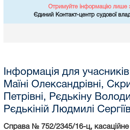
Отримуйте інформацію лише 
Єдиний Контакт-центр судової влад
Інформація для учасників
Маїні Олександрівні, Скри
Петрівні, Рєдькіну Воло
Рєдькіній Людмилі Сергіїв
Справа №
752/2345/16-ц, касаційн