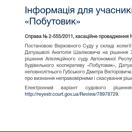
Інформація для учасник
«Побутовик»
Справа №
2-555
/
2011
, касаційне провадження 
Постановою Верховного Суду у складі колегії
Датуашвілі Анатолія Шаліковича на рішення 
рішення Апеляційного суду Автономної Респу
будівельного кооперативу «Побутовик», Датуа
неповнолітнього Губського Дмитра Вікторовича
про визнання неправомірними і скасування ріше
Електронний варіант судового ріше
http://reyestr.court.gov.ua/Review/78978729
.