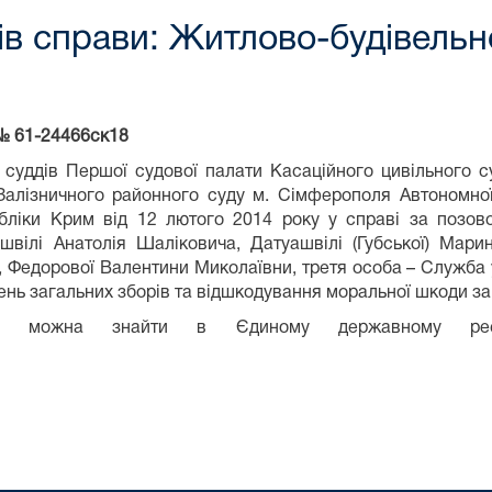
ів справи: Житлово-будівельн
№ 61-
24466ск
18
 суддів Першої судової палати Касаційного цивільного с
Залізничного районного суду м. Сімферополя Автономної
бліки Крим від 12 лютого 2014 року у справі за позов
швілі Анатолія Шаліковича, Датуашвілі (Губської) Марин
, Федорової Валентини Миколаївни, третя особа – Служба у
нь загальних зборів та відшкодування моральної шкоди за
ння можна знайти в Єдиному державному ре