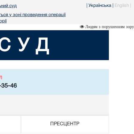
|
Українська
|
English
|
ьний суд
ься у зоні проведення операції
рії
Людям з порушенням зору
СУД
л
-35-46
ПРЕСЦЕНТР