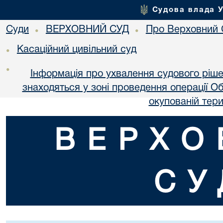
Судова влада 
Суди
ВЕРХОВНИЙ СУД
Про Верховний 
•
•
Касаційний цивільний суд
•
•
Інформація про ухвалення судового ріше
знаходяться у зоні проведення операції О
окупованій тери
ВЕРХО
СУ