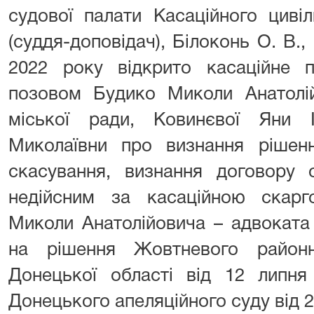
судової палати Касаційного циві
(суддя-доповідач), Білоконь О. В.,
2022 року відкрито касаційне 
позовом Будико Миколи Анатолій
міської ради, Ковинєвої Яни Іг
Миколаївни про визнання рішен
скасування, визнання договору 
недійсним за касаційною скар
Миколи Анатолійовича – адвоката
на рішення Жовтневого район
Донецької області від 12 липня
Донецького апеляційного суду від 2