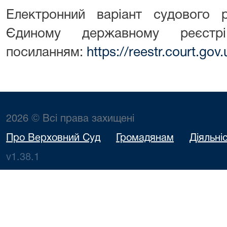
Електронний варіант судового
Єдиному державному реєст
посиланням:
https://reestr.court.go
2026 © Всі права захищені
Про Верховний Суд
Громадянам
Діяльні
v1.38.1