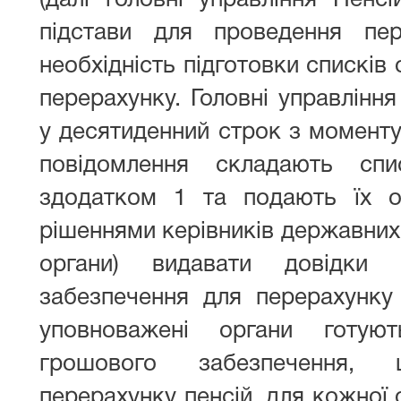
(далі головні управління Пенс
підстави для проведення пе
необхідність підготовки списків 
перерахунку. Головні управлінн
у десятиденний строк з момент
повідомлення складають сп
здодатком 1 та подають їх о
рішеннями керівників державних 
органи) видавати довідки
забезпечення для перерахунку п
уповноважені органи готую
грошового забезпечення,
перерахунку пенсій, для кожної 