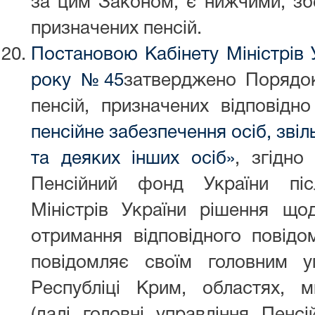
за цим Законом, є нижчими, зб
призначених пенсій.
Постановою Кабінету Міністрів 
року №
45
затверджено Порядо
пенсій, призначених відповід
пенсійне забезпечення осіб, звіл
та деяких інших осіб»
, згідно
Пенсійний фонд України піс
Міністрів України рішення що
отримання відповідного повідо
повідомляє своїм головним у
Республіці Крим, областях, 