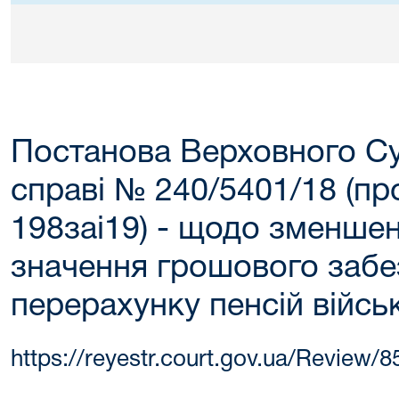
Постанова Верховного Суд
справі № 240/5401/18 (п
198заі19) - щодо зменшен
значення грошового забе
перерахунку пенсій війс
https://reyestr.court.gov.ua/Review/