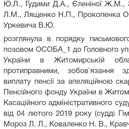
Ю.Л., Гудими Д.А., Єленіної Ж.М.,
Л.М., Лященко Н.П., Прокопенка О.Б
Уркевича В.Ю.
розглянула в порядку письмовог
позовом ОСОБА_1 до Головного уп
України в Житомирській обл
протиправними, зобов`язання з
виплату пенсії за апеляційною ск
Пенсійного фонду України в Житом
Касаційного адміністративного суд
від 04 лютого 2019 року (судді Гі
Мороз Л. Л., Коваленко Н. В., Кравч