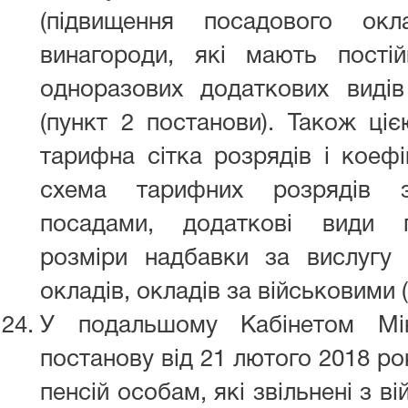
(підвищення посадового окл
винагороди, які мають постій
одноразових додаткових виді
(пункт 2 постанови). Також ці
тарифна сітка розрядів і коефі
схема тарифних розрядів 
посадами, додаткові види г
розміри надбавки за вислугу 
окладів, окладів за військовими 
У подальшому Кабінетом Мін
постанову від 21 лютого 2018 р
пенсій особам, які звільнені з в