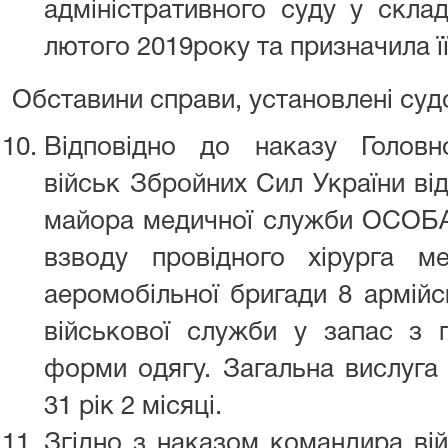
адміністративного суду у скла
лютого 2019року та призначила її
Обставини справи, установлені судо
Відповідно до наказу Головн
військ Збройних Сил України ві
майора медичної служби ОСОБА
взводу провідного хірурга м
аеромобільної бригади 8 армійс
військової служби у запас з п
форми одягу. Загальна вислуга
31 рік 2 місяці.
Згідно з наказом командира ві