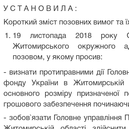
У С Т А Н О В И Л А :
Короткий зміст позовних вимог та ї
19 листопада 2018 року 
Житомирського окружного ад
позовом, у якому просив:
- визнати протиправними дії Голов
фонду України в Житомирській
основного розміру призначеної 
грошового забезпечення починаючи 
- зобов`язати Головне управління 
Житомирській області здійснити