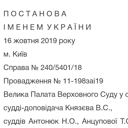
П О С Т А Н О В А
І М Е Н Е М У К Р А Ї Н И
16 жовтня 2019 року
м. Київ
Справа № 240/5401/18
Провадження № 11-198заі19
Велика Палата Верховного Суду у с
судді-доповідача Князєва В.С.,
суддів Антонюк Н.О., Анцупової Т.О