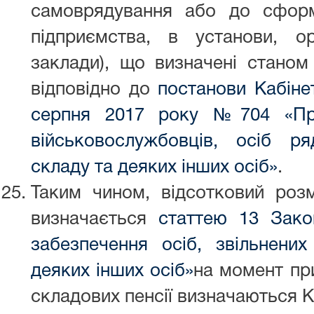
самоврядування або до сформ
підприємства, в установи, орг
заклади), що визначені станом
відповідно до
постанови Кабінет
серпня 2017 року №
704 «П
військовослужбовців, осіб р
складу та деяких інших осіб»
.
Таким чином, відсотковий розм
визначається
статтею 13 Зако
забезпечення осіб, звільнених
деяких інших осіб»
на момент при
складових пенсії визначаються К