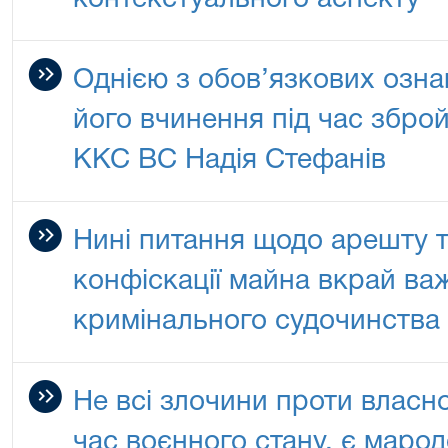
контекстуального аспекту
Однією з обов’язкових озна
його вчинення під час збро
ККС ВС Надія Стефанів
Нині питання щодо арешту т
конфіскації майна вкрай ва
кримінального судочинства 
Не всі злочини проти власно
час воєнного стану, є маро