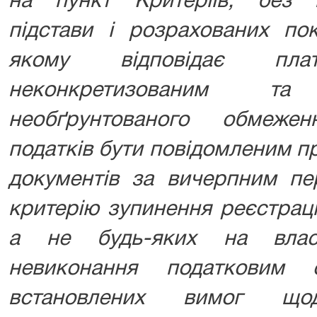
на пункт Критеріїв, без н
підстави і розрахованих пок
якому відповідає пл
неконкретизованим т
необґрунтованого обмеже
податків бути повідомленим п
документів за вичерпним пер
критерію зупинення реєстраці
а не будь-яких на власн
невиконання податковим 
встановлених вимог що