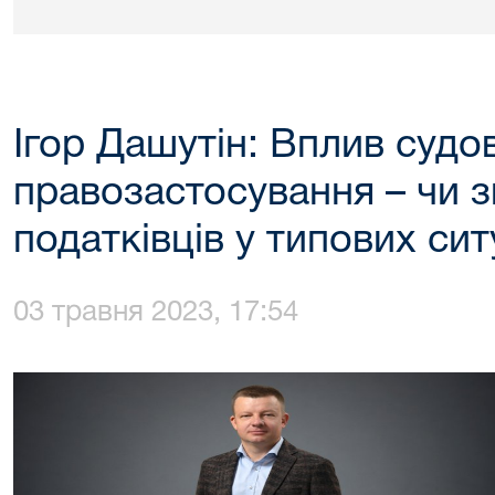
Ігор Дашутін: Вплив судо
правозастосування – чи 
податківців у типових сит
03 травня 2023, 17:54