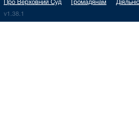
Про Верховний Суд
Громадянам
Діяльні
v1.38.1