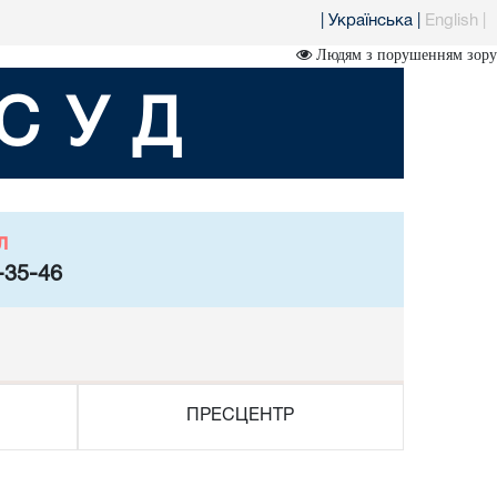
|
Українська
|
English
|
Людям з порушенням зору
СУД
л
-35-46
ПРЕСЦЕНТР