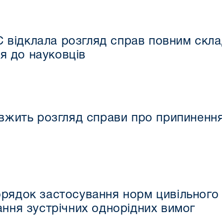
С відклала розгляд справ повним скла
я до науковців
вжить розгляд справи про припиненн
орядок застосування норм цивільного
ання зустрічних однорідних вимог