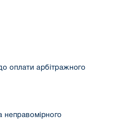
до оплати арбітражного
а неправомірного