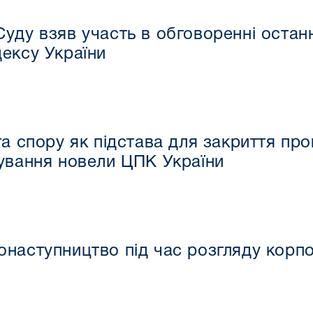
уду взяв участь в обговоренні останн
ексу України
та спору як підстава для закриття про
ування новели ЦПК України
наступництво під час розгляду корпо