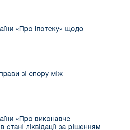
аїни «Про іпотеку» щодо
рави зі спору між
аїни «Про виконавче
стані ліквідації за рішенням