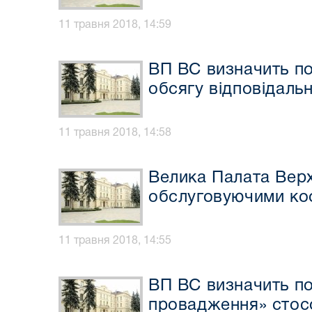
11 травня 2018, 14:59
ВП ВС визначить по
обсягу відповідаль
11 травня 2018, 14:58
Велика Палата Верх
обслуговуючими ко
11 травня 2018, 14:55
ВП ВС визначить по
провадження» стосо