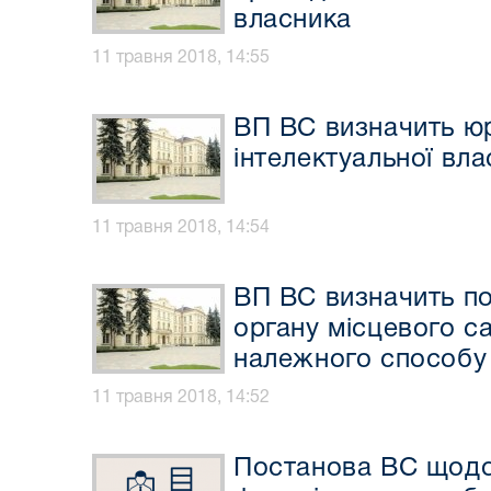
власника
11 травня 2018, 14:55
ВП ВС визначить ю
інтелектуальної вла
11 травня 2018, 14:54
ВП ВС визначить п
органу місцевого с
належного способу
11 травня 2018, 14:52
Постанова ВС щодо 