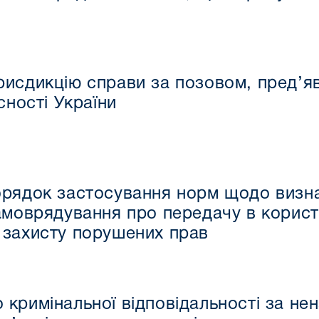
рисдикцію справи за позовом, пред’
сності України
орядок застосування норм щодо визн
амоврядування про передачу в корист
 захисту порушених прав
кримінальної відповідальності за не