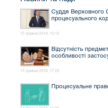
Суддя Верховного С
процесуального код
15 травня 2018, 10:12
Відсутність предме
особливості застос
14 травня 2018, 17:20
Процесуальне право