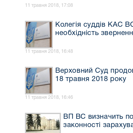
11 травня 2018, 17:08
Колегія суддів КАС В
необхідність зверненн
11 травня 2018, 16:48
Верховний Суд продо
18 травня 2018 року
11 травня 2018, 16:46
ВП ВС визначить п
законності зарахув