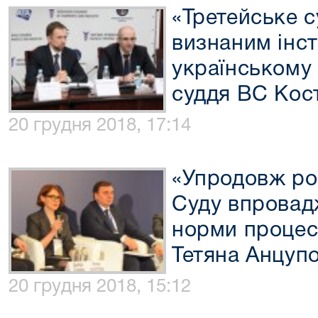
«Третейське с
визнаним інст
українському 
суддя ВС Кос
20 грудня 2018, 17:14
«Упродовж ро
Суду впровад
норми процесу
Тетяна Анцуп
20 грудня 2018, 15:12