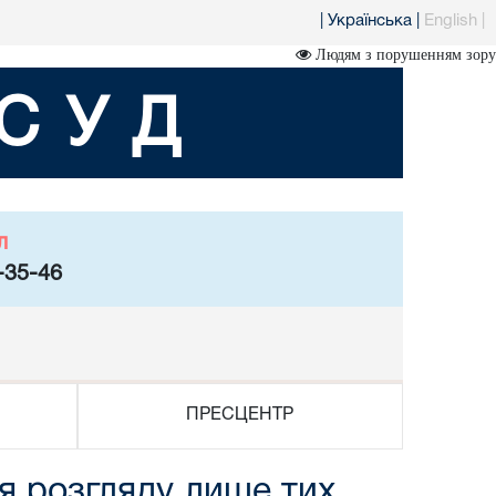
|
Українська
|
English
|
Людям з порушенням зору
СУД
л
-35-46
ПРЕСЦЕНТР
я розгляду лише тих