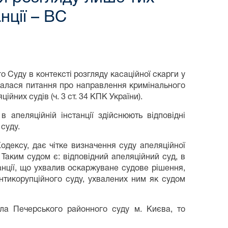
нції – ВС
 Суду в контексті розгляду касаційної скарги у
валася питання про направлення кримінального
йних судів (ч. 3 ст. 34 КПК України).
 апеляційній інстанції здійснюють відповідні
суду.
одексу, дає чітке визначення суду апеляційної
 Таким судом є: відповідний апеляційний суд, в
анції, що ухвалив оскаржуване судове рішення,
тикорупційного суду, ухвалених ним як судом
ла Печерського районного суду м. Києва, то