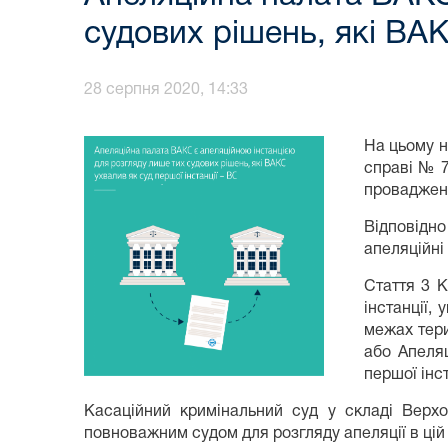
судових рішень, які ВАК
28 серпня 2020, 14:33
На цьому н
справі № 7
провадження
Відповідно
апеляційні
Стаття 3 К
інстанції,
межах тери
або Апеля
першої інст
Касаційний кримінальний суд у складі Верх
повноважним судом для розгляду апеляції в цій 