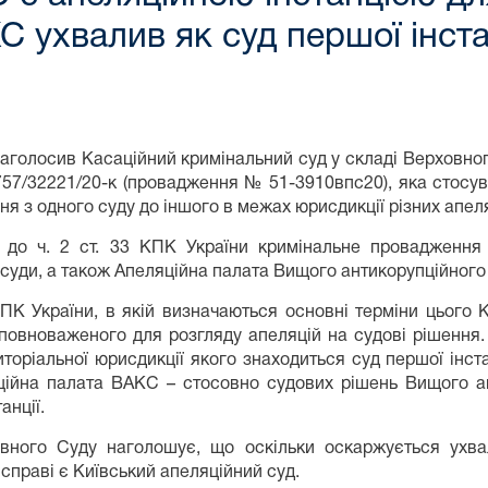
С ухвалив як суд першої інста
аголосив Касаційний кримінальний суд у складі Верховного
57/32221/20-к (провадження № 51-3910впс20), яка стосу
 з одного суду до іншого в межах юрисдикції різних апеляці
 до ч. 2 ст. 33 КПК України кримінальне провадження в
 суди, а також Апеляційна палата Вищого антикорупційного 
ПК України, в якій визначаються основні терміни цього К
 уповноваженого для розгляду апеляцій на судові рішення.
торіальної юрисдикції якого знаходиться суд першої інст
ційна палата ВАКС – стосовно судових рішень Вищого ан
анції.
овного Суду наголошує, що оскільки оскаржується ухва
справі є Київський апеляційний суд.