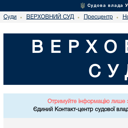
Судова влада 
Суди
ВЕРХОВНИЙ СУД
Пресцентр
Но
•
•
•
ВЕРХО
СУ
Отримуйте інформацію лише 
Єдиний Контакт-центр судової влад