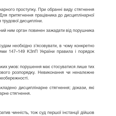
арного проступку. При обранні виду стягнення
Для притягнення працівника до дисциплінарної
 трудової дисципліни.
ений ним орган повинен зажадати від порушника
удам необхідно з’ясовувати, в чому конкретно
ями 147–149 КЗпП України правила і порядок
аких умов: порушення має стосуватися лише тих
удового розпорядку. Невиконання чи неналежне
необережності.
кладено дисциплінарне стягнення; докази, які
арне стягнення.
тив чинність, тож суд першої інстанції дійшов