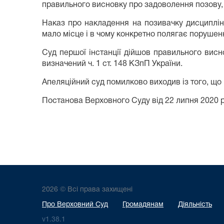
правильного висновку про задоволення позову, 
Наказ про накладення на позивачку дисциплін
мало місце і в чому конкретно полягає порушен
Суд першої інстанції дійшов правильного вис
визначений ч. 1 ст. 148 КЗпП України.
Апеляційний суд помилково виходив із того, що
Постанова Верховного Суду від 22 липня 2020 
2026 © Всі права захищені
Про Верховний Суд
Громадянам
Діяльність
v1.38.1