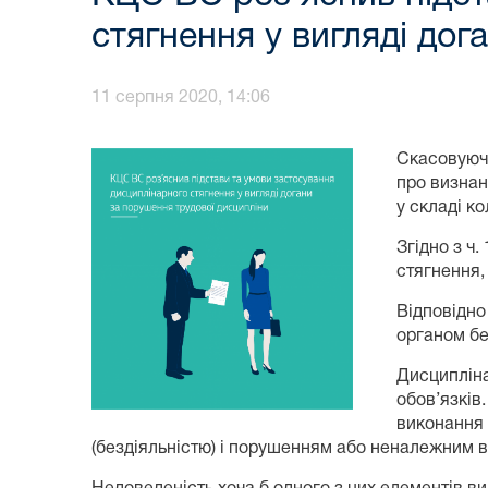
стягнення у вигляді дог
11 серпня 2020, 14:06
Скасовуючи
про визнан
у складі к
Згідно з ч
стягнення,
Відповідно
органом бе
Дисципліна
обов’язкі
виконання 
(бездіяльністю) і порушенням або неналежним в