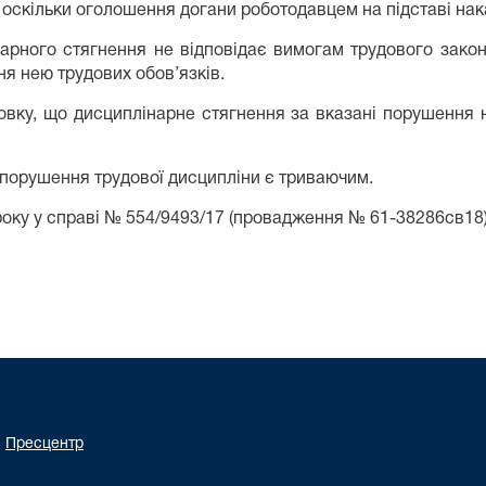
оскільки оголошення догани роботодавцем на підставі нака
арного стягнення не відповідає вимогам трудового закон
ня нею трудових обов’язків.
новку, що дисциплінарне стягнення за вказані порушення 
 порушення трудової дисципліни є триваючим.
року у справі № 554/9493/17 (провадження № 61-38286св18
Пресцентр