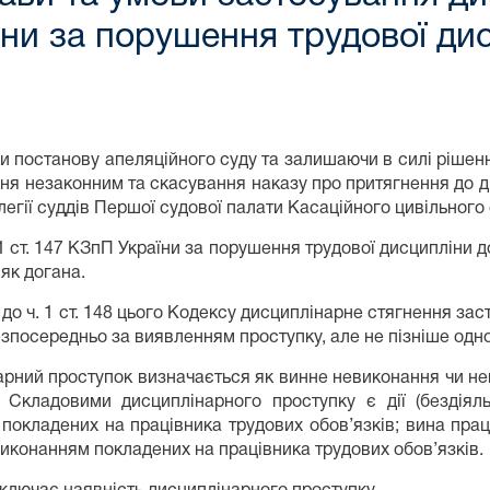
ани за порушення трудової ди
 постанову апеляційного суду та залишаючи в силі рішенн
ня незаконним та скасування наказу про притягнення до д
олегії суддів Першої судової палати Касаційного цивільного
. 1 ст. 147 КЗпП України за порушення трудової дисципліни 
 як догана.
 до ч. 1 ст. 148 цього Кодексу дисциплінарне стягнення 
зпосередньо за виявленням проступку, але не пізніше одно
рний проступок визначається як винне невиконання чи не
в. Складовими дисциплінарного проступку є дії (бездія
покладених на працівника трудових обов’язків; вина прац
иконанням покладених на працівника трудових обов’язків.