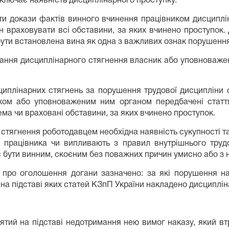
иключає наявність дисциплінарного проступку.
ти докази фактів винного вчинення працівником дисциплін
 враховувати всі обставини, за яких вчинено проступок. 
бути встановлена вина як одна з важливих ознак порушення
ування дисциплінарного стягнення власник або уповноваж
циплінарних стягнень за порушення трудової дисципліни с
ком або уповноваженим ним органом передбачені статт
ма чи враховані обставини, за яких вчинено проступок.
стягнення роботодавцем необхідна наявність сукупності т
ії працівника чи випливають з правил внутрішнього тр
є бути винним, скоєним без поважних причин умисно або з 
і про оголошення догани зазначено: за які порушення на
на підставі яких статей КЗпП України накладено дисциплін
тий на підставі недотримання нею вимог наказу, який втра