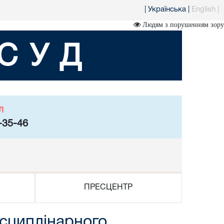
|
Українська
|
English
|
Людям з порушенням зору
СУД
л
-35-46
ПРЕСЦЕНТР
исциплінарного