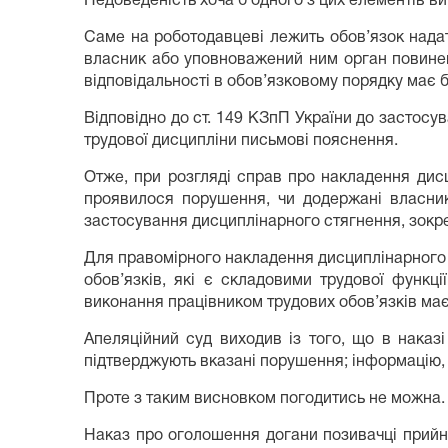
Недоведеність хоча б одного з цих елементів в
Саме на роботодавцеві лежить обов’язок нада
власник або уповноважений ним орган повинен
відповідальності в обов’язковому порядку має 
Відповідно до ст. 149 КЗпП України до застос
трудової дисципліни письмові пояснення.
Отже, при розгляді справ про накладення дис
проявилося порушення, чи додержані власни
застосування дисциплінарного стягнення, зокре
Для правомірного накладення дисциплінарного 
обов’язків, які є складовими трудової функц
виконання працівником трудових обов’язків ма
Апеляційний суд виходив із того, що в наказ
підтверджують вказані порушення; інформацію, 
Проте з таким висновком погодитись не можна.
Наказ про оголошення догани позивачці прийня