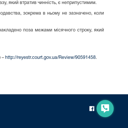
зу, який втратив чинність, є неприпустимим.
одавства, зокрема в ньому не зазначено, коли
накладено поза межами місячного строку, який
) –
http://reyestr.court.gov.ua/Review/90591458
.