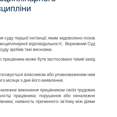
сципліни
я суду першої інстанції, яким задоволено позов
исциплінарної відповідальності, Верховний Суд
 суду зробив такі висновки.
до працівника може бути застосовано такий захід
застосовується власником або уповноваженим ним
го місяця з дня його виявлення.
належне виконання працівником своїх трудових
льність) працівника; порушення або неналежне
івника; наявність причинного зв’язку між діями