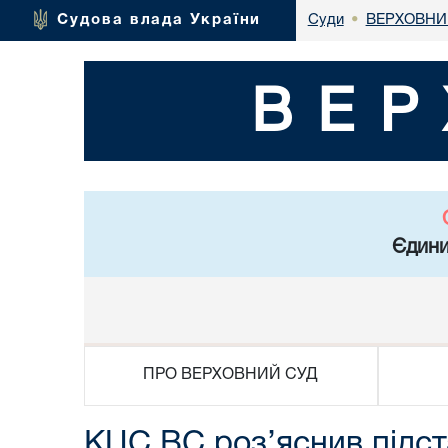
ВЕРХОВНИ
Судова влада України
Суди
•
ВЕР
Єдини
ПРО ВЕРХОВНИЙ СУД
КЦС ВС роз’яснив підст