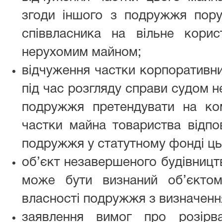
згоди іншого з подружжя пор
співвласника на вільне кори
нерухомим майном;
відчуження частки корпоративн
під час розгляду справи судом н
подружжя претендувати на ко
частки майна товариства відпо
подружжя у статутному фонді ць
об’єкт незавершеного будівницт
може бути визнаний об’єктом
власності подружжя з визначенн
заявлення вимог про розірв