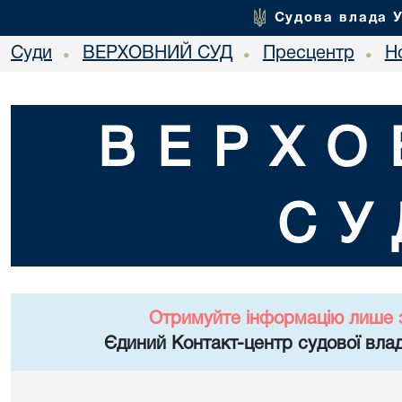
Судова влада 
Суди
ВЕРХОВНИЙ СУД
Пресцентр
Но
•
•
•
ВЕРХО
СУ
Отримуйте інформацію лише 
Єдиний Контакт-центр судової влад