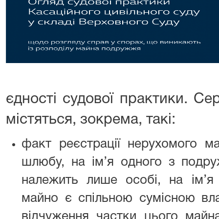
єдності судової практики. Се
містяться, зокрема, такі:
факт реєстрації нерухомого ма
шлюбу, на ім’я одного з подр
належить лише особі, на ім’я 
майно є спільною сумісною вл
відчуження частки цього майна