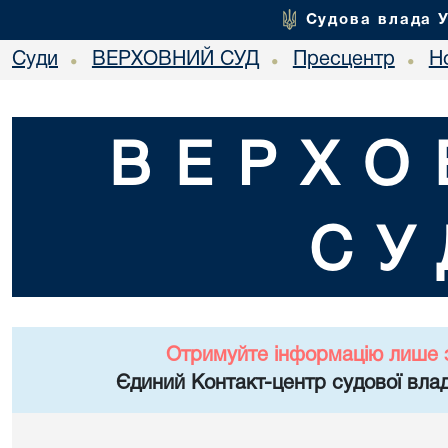
Судова влада 
Суди
ВЕРХОВНИЙ СУД
Пресцентр
Но
•
•
•
ВЕРХО
СУ
Отримуйте інформацію лише 
Єдиний Контакт-центр судової влад