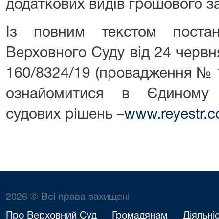
додаткових видів грошового з
Із повним текстом поста
Верховного Суду від 24 червн
160/8324/19 (провадження № 
ознайомитися в Єдиному 
судових рішень –
www.reyestr.c
2026 © Всі права захищені
Про Верховний Суд
Громадянам
Діяльні