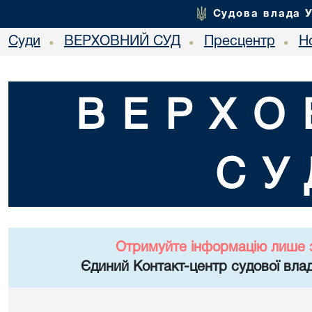
Судова влада 
Суди
ВЕРХОВНИЙ СУД
Пресцентр
Но
•
•
•
ВЕРХО
СУ
Отримуйте інформацію лише 
Єдиний Контакт-центр судової влад