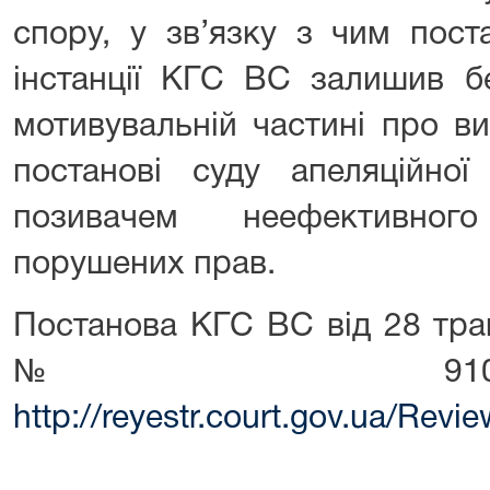
спору, у зв’язку з чим пост
інстанції КГС ВС залишив б
мотивувальній частині про в
постанові суду апеляційної
позивачем неефективног
порушених прав.
Постанова КГС ВС від 28 тра
№ 910/71
http://reyestr.court.gov.ua/Rev