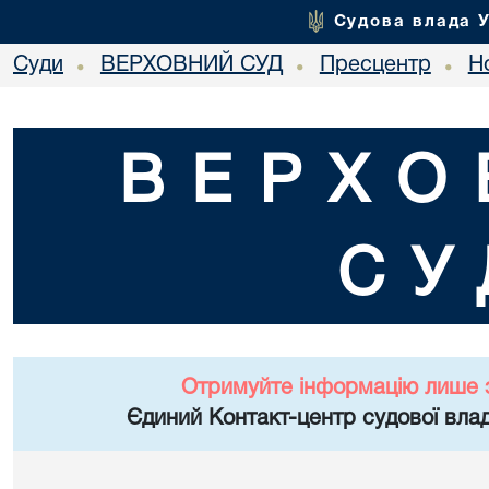
Судова влада 
Суди
ВЕРХОВНИЙ СУД
Пресцентр
Но
•
•
•
ВЕРХО
СУ
Отримуйте інформацію лише 
Єдиний Контакт-центр судової влад