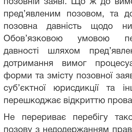
позовній заяві. Що ж до вим
пред’явленим позовом, та д
позовна давність щодо ни
Обов’язковою умовою пе
давності шляхом пред’явл
дотримання вимог процесу
форми та змісту позовної зая
суб’єктної юрисдикції та і
перешкоджає відкриттю прова
Не перериває перебігу так
позову з недодержанням прави