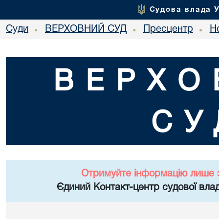
Судова влада 
Суди
ВЕРХОВНИЙ СУД
Пресцентр
Но
•
•
•
ВЕРХО
СУ
Отримуйте інформацію лише 
Єдиний Контакт-центр судової влад