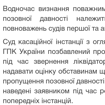
Водночас визнання поважни
позовної давності належи
повноважень судів першої та ап
Суд касаційної інстанції з ог
ГПК України позбавлений про
під час звернення ліквідат
надавати оцінку обставинам 
пропущення позовної давності, 
наведені заявником під час 
попередніх інстанцій.