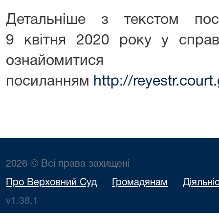
Детальніше з текстом по
9 квітня 2020 року у спр
ознайоми
посиланням
http://reyestr.cou
2026 © Всі права захищені
Про Верховний Суд
Громадянам
Діяльні
v1.38.1