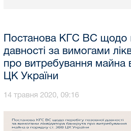
Постанова КГС ВС щодо п
давності за вимогами лік
про витребування майна в
ЦК України
14 травня 2020, 09:16