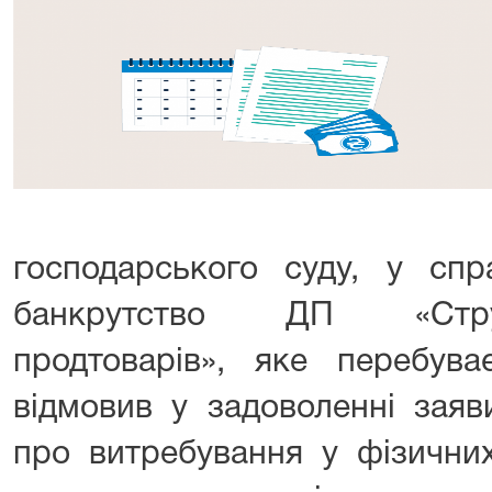
господарського суду, у с
банкрутство ДП «Струс
продтоварів», яке перебуває
відмовив у задоволенні заяв
про витребування у фізични