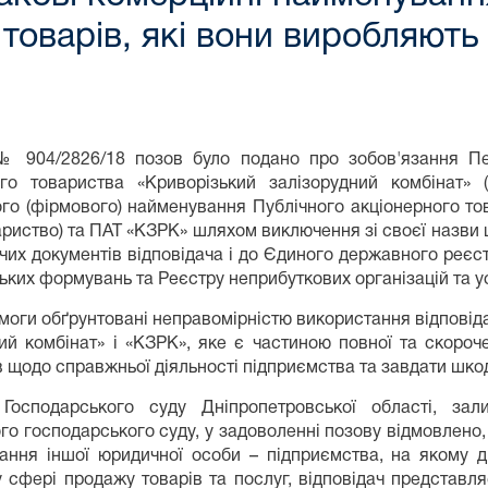
товарів, які вони виробляють
№ 904/2826/18 позов було подано про зобов'язання Пер
ого товариства «Криворізький залізорудний комбінат» 
го (фірмового) найменування Публічного акціонерного то
вариство) та ПАТ «КЗРК» шляхом виключення зі своєї назви 
чих документів відповідача і до Єдиного державного реєст
ьких формувань та Реєстру неприбуткових організацій та у
моги обґрунтовані неправомірністю використання відпові
ий комбінат» і «КЗРК», яке є частиною повної та скоро
 щодо справжньої діяльності підприємства та завдати шкоди
Господарського суду Дніпропетровської області, за
го господарського суду, у задоволенні позову відмовлено,
ння іншої юридичної особи – підприємства, на якому діє 
сфері продажу товарів та послуг, відповідач представляє