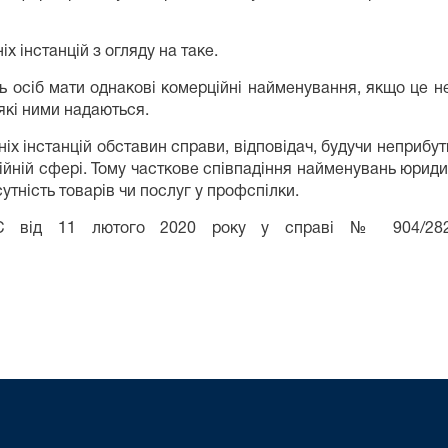
 інстанцій з огляду на таке.
ь осіб мати однакові комерційні найменування, якщо це н
 які ними надаються.
іх інстанцій обставин справи, відповідач, будучи неприб
ійній сфері. Тому часткове співпадіння найменувань юридич
утність товарів чи послуг у профспілки.
С від 11 лютого 2020 року у справі № 904/282