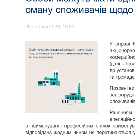
оману споживачів щодо 
20 лютого 2020, 13:00
У справі 
акціонерн
комерційно
(далі – То
до установ
та громадс
Позовні ви
залізорудн
споживачів
Рішенням 
апеляційно
в найменуванні професійних спілок найменува
відповідача жодним чином не перетинаються у 