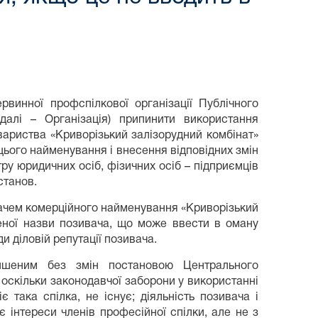
винної профспілкової організації Публічного
(далі – Організація) припинити використання
вариства «Криворізький залізорудний комбінат»
цього найменування і внесення відповідних змін
ру юридичних осіб, фізичних осіб – підприємців
станов.
дачем комерційного найменування «Криворізький
ченої назви позивача, що може ввести в оману
 діловій репутації позивача.
лишеним без змін постановою Центрального
 оскільки законодавчої заборони у використанні
така спілка, не існує; діяльність позивача і
 інтереси членів професійної спілки, але не з