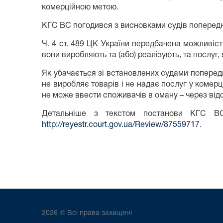
комерційною метою.
КГС ВС погодився з висновками судів попередніх
Ч. 4 ст. 489 ЦК України передбачена можливіст
вони виробляють та (або) реалізують, та послуг,
Як убачається зі встановлених судами попередн
не виробляє товарів і не надає послуг у комерц
не може ввести споживачів в оману – через відс
Детальніше з текстом постанови КГС В
http://reyestr.court.gov.ua/Review/87559717
.
2026 © Всі права захищені