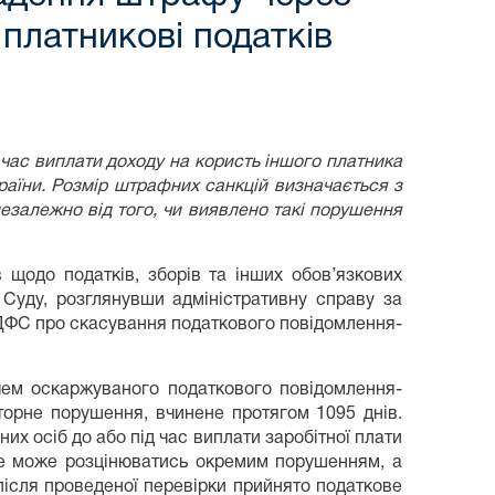
платникові податків
 час виплати доходу на користь іншого платника
країни. Розмір штрафних санкцій визначається з
езалежно від того, чи виявлено такі порушення
 щодо податків, зборів та інших обов’язкових
 Суду, розглянувши адміністративну справу за
 ДФС про скасування податкового повідомлення-
ачем оскаржуваного податкового повідомлення-
торне порушення, вчинене протягом 1095 днів.
х осіб до або під час виплати заробітної плати
 не може розцінюватись окремим порушенням, а
після проведеної перевірки прийнято податкове