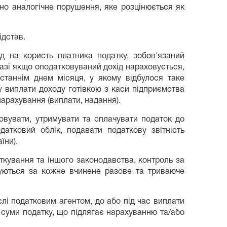
но аналогічне порушення, яке розцінюється як
ідстав.
ід на користь платника податку, зобов'язаний
разі якщо оподатковуваний дохід нараховується,
станнім днем місяця, у якому відбулося таке
ку виплати доходу готівкою з каси підприємства
арахування (виплати, надання).
овувати, утримувати та сплачувати податок до
датковий облік, подавати податкову звітність
їни).
ткування та іншого законодавства, контроль за
вуються за кожне вчинене разове та триваюче
лі податковим агентом, до або під час виплати
 суми податку, що підлягає нарахуванню та/або