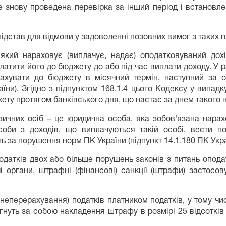
е знову проведена перевірка за інший період і встановле
дстав для відмови у задоволенні позовних вимог з таких п
який нараховує (виплачує, надає) оподатковуваний дох
платити його до бюджету до або під час виплати доходу. У 
хувати до бюджету в місячний термін, наступний за о
раїни). Згідно з підпунктом 168.1.4 цього Кодексу у випад
ету протягом банківського дня, що настає за днем такого н
ичних осіб – це юридична особа, яка зобов'язана нарах
оби з доходів, що виплачуються такій особі, вести по
ь за порушення норм ПК України (підпункт 14.1.180 ПК Укра
одатків двох або більше порушень законів з питань опода
 органи, штрафні (фінансові) санкції (штрафи) застосо
неперерахування) податків платником податків, у тому чис
ягнуть за собою накладення штрафу в розмірі 25 відсотків