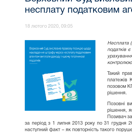
несплату податковим аг
18 лютого 2020, 09:05
Несплата (
податків є
урахування
контролююч
Такий пра
платежів К
позовом КП
рішення.
Позовні в
рішення, 
Позивач за
за період з 1 липня 2013 року по 31 грудня 
наступний факт – як повторність такого поруш