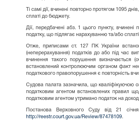
Ті самі дії, вчинені повторно протягом 1095 дні
сплаті до бюджету.
Дії, передбачені абз. 1 цього пункту, вчинен
податку, що підлягає нарахуванню та/або сплат
Отже, приписами ст. 127 ПК України встанов
(неперерахування) податків до або під час ви
вчинення такого порушення визначається (о
встановлений контролюючим органом факт нес
податкового правопорушення є повторність вчин
Судова палата зазначила, що кваліфікуючою оз
податковим агентом встановлених правил щод
податковим агентом утримано податок на доходи
Постанова Верховного Суду від 21 січн
http://reestr.court.gov.ua/Review/87478109
.