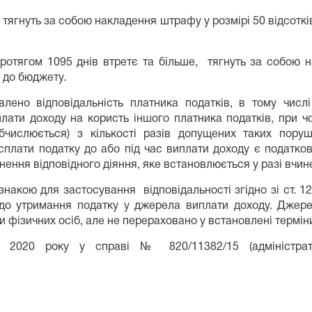
в, тягнуть за собою накладення штрафу у розмірі 50 відсот
і протягом 1095 днів втретє та більше, тягнуть за собою 
і до бюджету.
лено відповідальність платника податків, в тому числ
плати доходу на користь іншого платника податків, при ч
бчислюється) з кількості разів допущених таких пору
плати податку до або під час виплати доходу є податк
ення відповідного діяння, яке встановлюється у разі вчи
накою для застосування відповідальності згідно зі ст. 
о утримання податку у джерела виплати доходу. Джерел
 фізичних осіб, але не перераховано у встановлені термін
я 2020 року у справі № 820/11382/15 (адміністра