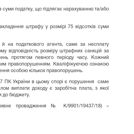
ків суми податку, що підлягає нарахуванню та/або
накладення штрафу у розмірі 75 відсотків суми
і й на податкового агента, саме за несплату
ому відповідність розміру штрафних санкцій за
шень протягом певного періоду часу. Кожний
овим правопорушенням. Кваліфікуючою ознакою
нення особою кількох правопорушень.
127 ПК України в цьому спорі є порушення саме
ом виплати доходу є заробітна плата, з якої
и до бюджету.
тивне провадження № К/9901/19437/18) –