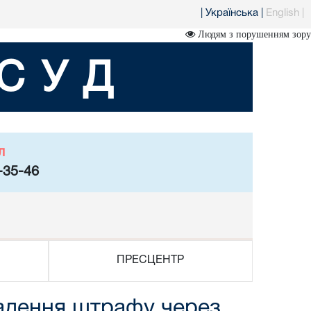
|
Українська
|
English
|
Людям з порушенням зору
СУД
л
-35-46
ПРЕСЦЕНТР
адення штрафу через