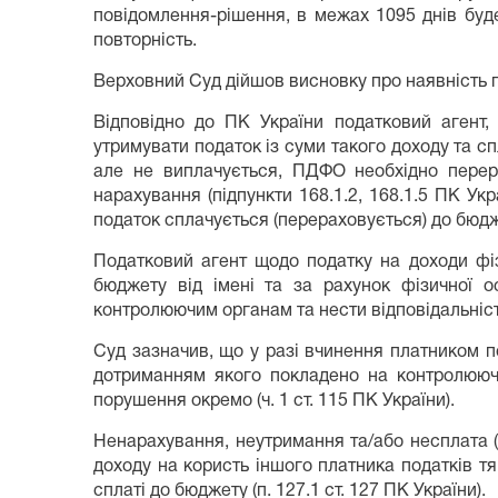
повідомлення-рішення, в межах 1095 днів буд
повторність.
Верховний Суд дійшов висновку про наявність пі
Відповідно до ПК України податковий агент, 
утримувати податок із суми такого доходу та с
але не виплачується, ПДФО необхідно перера
нарахування (підпункти 168.1.2, 168.1.5 ПК Ук
податок сплачується (перераховується) до бюдж
Податковий агент щодо податку на доходи фіз
бюджету від імені та за рахунок фізичної ос
контролюючим органам та нести відповідальніст
Суд зазначив, що у разі вчинення платником п
дотриманням якого покладено на контролюючі
порушення окремо (ч. 1 ст. 115 ПК України).
Ненарахування, неутримання та/або несплата (
доходу на користь іншого платника податків т
сплаті до бюджету (п. 127.1 ст. 127 ПК України).