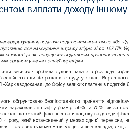
ентом виплати доходу іншому 
неперерахування) податків податковим агентом до або під
 підставою для накладення штрафу згідно зі ст. 127 ПК У
м кількості разів допущених податкових правопорушень н
им органом у межах однієї перевірки.
вовий висновок зробила судова палата з розгляду справ
асаційного адміністративного суду у складі Верховного
 «Харківводоканал» до Офісу великих платників податків
имоги обґрунтовано безпідставністю прийняття відповід
яким нараховано штраф у розмірі 50% та 75%, як за пов
значив, що кожний факт несплати податку на доходи фізични
2014 року, який встановлений у межах однієї перевірки,
ення. Повторність може мати місце лише у випадку, якщо 