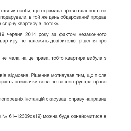
ставник особи, що отримала право власності на
ру подарували, в той же день обдарований продав
 спірну квартиру в іпотеку.
19 червня 2014 року за фактом незаконного
квартиру, не належить довірителю, рішення про
 не мала на це права, тобто квартира вибула з
овів відмовив. Рішення мотивував тим, що після
ористь позивачки вона не зареєструвала право
 попередніх інстанцій скасував, справу направив
ня № 61–12309св19) можна буде ознайомитися в