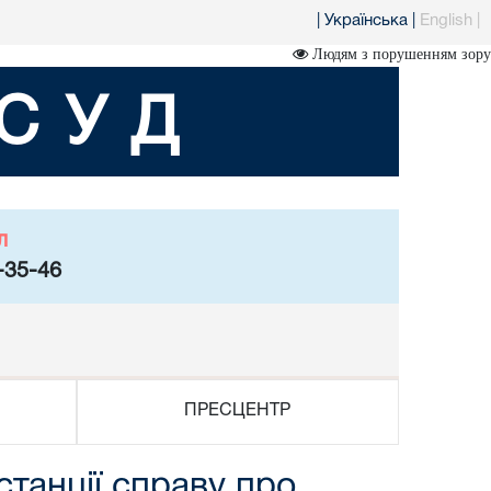
|
Українська
|
English
|
Людям з порушенням зору
СУД
л
-35-46
ПРЕСЦЕНТР
танції справу про