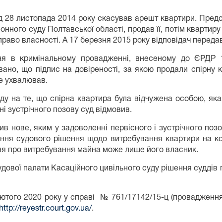
д 28 листопада 2014 року скасував арешт квартири. Пред
йонного суду Полтавської області, продав її, потім кварти
 право власності. А 17 березня 2015 року відповідач передав
ння в кримінальному провадженні, внесеному до ЄРДР 
ано, що підпис на довіреності, за якою продали спірну 
е ухвалював.
яду на те, що спірна квартира була відчужена особою, яка
ні зустрічного позову суд відмовив.
в нове, яким у задоволенні первісного і зустрічного поз
ення судового рішення щодо витребування квартири на к
ння про витребування майна може лише його власник.
удової палати Касаційного цивільного суду рішення суддів
 лютого 2020 року у справі № 761/17142/15-ц (проваджен
http://reyestr.court.gov.ua/
.