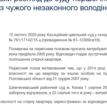
з чужого незаконного володі
12 лютого 2020 року Касаційний цивільний суд у скл
№ 761/17142/15-ц (провадження № 61–12309св19).
Позивачка за первісним позовом просила витребувати
вона придбала 2005 року. Відповідач подав зустрічни
поліпшення спірної квартири.
Первісний позов мотивований тим, що у 2014 році 
власності на цю квартиру за іншою особою на під
Полтавської області від 21 грудня 2007 року.
Шевченківський районний суд м. Києва 1 серпня 20
заборону відчуження, а 22 серпня того ж року – витре
ласності на спірну квартиру зареєстровано за відповідач