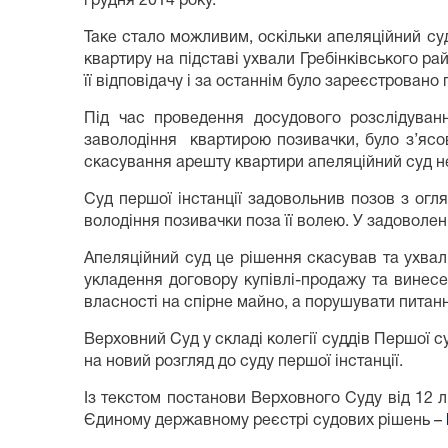
грудня 2014 року.
Таке стало можливим, оскільки апеляційний су
квартиру на підставі ухвали Гребінківського ра
її відповідачу і за останнім було зареєстровано
Під час проведення досудового розслідува
заволодіння квартирою позивачки, було з’ясов
скасування арешту квартири апеляційний суд н
Суд першої інстанції задовольнив позов з огл
володіння позивачки поза її волею. У задоволен
Апеляційний суд це рішення скасував та ухвали
укладення договору купівлі-продажу та винес
власності на спірне майно, а порушувати пита
Верховний Суд у складі колегії суддів Першої с
на новий розгляд до суду першої інстанції.
Із текстом постанови Верховного Суду від 12
Єдиному державному реєстрі судових рішень –