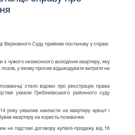
ння
аді Верховного Суду прийняв постанову у справі
 з чужого незаконного володіння квартиру, яку
й позов, у якому просив відшкодувати витрати на
позивачці стало відомо про реєстрацію права
ставі ухвали Гребінківського районного суду
14 року ухвалив накласти на квартиру арешт і
бував квартиру на користь позивачки.
ем на підставі договору купівлі-продажу від 16