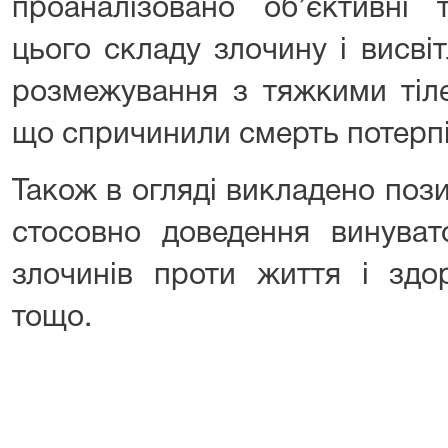
проаналізовано об’єктивні 
цього складу злочину і висві
розмежування з тяжкими тіл
що спричинили смерть потерп
Також в огляді викладено пози
стосовно доведення винуват
злочинів проти життя і здор
тощо.