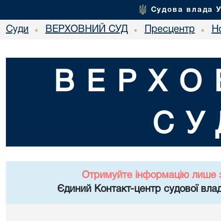
Судова влада 
Суди
ВЕРХОВНИЙ СУД
Пресцентр
Но
•
•
•
ВЕРХО
СУ
Отримуйте інформацію лише 
Єдиний Контакт-центр судової влад