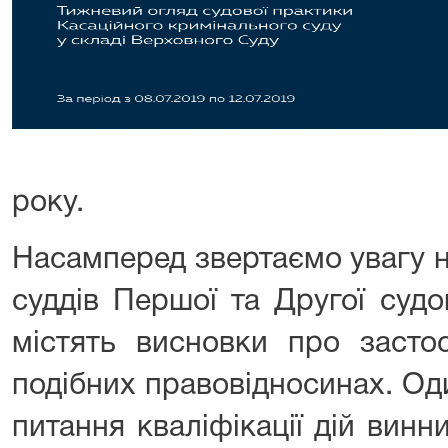
року.
Насамперед звертаємо увагу н
суддів Першої та Другої суд
містять висновки про засто
подібних правовідносинах. Од
питання кваліфікації дій винн