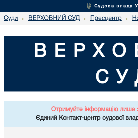
Судова влада 
Суди
ВЕРХОВНИЙ СУД
Пресцентр
Но
•
•
•
ВЕРХО
СУ
Отримуйте інформацію лише 
Єдиний Контакт-центр судової влад