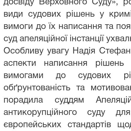
досвіду Верховного Суду», р
види судових рішень у кримі
вимоги до їх написання та по
суд апеляційної інстанції ухва
Особливу увагу Надія Стефан
аспекти написання рішень 
вимогами до судових рі
обґрунтованість та мотивова
порадила суддям Апеляці
антикорупційного суду дл
європейських стандартів що