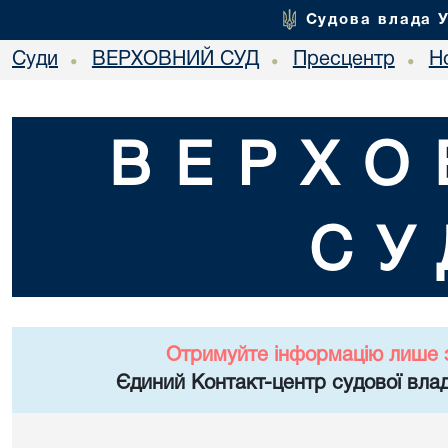
Судова влада 
Суди
ВЕРХОВНИЙ СУД
Пресцентр
Но
•
•
•
ВЕРХО
СУ
Отримуйте інформацію лише 
Єдиний Контакт-центр судової влад