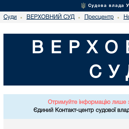
Судова влада 
Суди
ВЕРХОВНИЙ СУД
Пресцентр
Но
•
•
•
ВЕРХО
СУ
Отримуйте інформацію лише 
Єдиний Контакт-центр судової влад