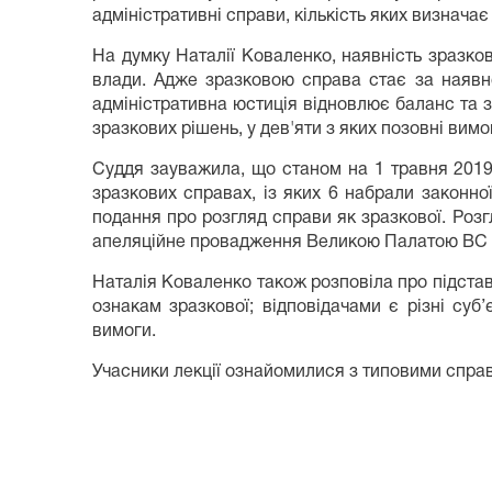
адміністративні справи, кількість яких визнача
На думку Наталії Коваленко, наявність зразков
влади. Адже зразковою справа стає за наявнос
адміністративна юстиція відновлює баланс та 
зразкових рішень, у дев'яти з яких позовні вим
Суддя зауважила, що станом на 1 травня 2019
зразкових справах, із яких 6 набрали законно
подання про розгляд справи як зразкової. Роз
апеляційне провадження Великою Палатою ВС 
Наталія Коваленко також розповіла про підстав
ознакам зразкової; відповідачами є різні суб
вимоги.
Учасники лекції ознайомилися з типовими справ