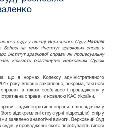
валенко
тивного суду у складі Верховного Суду
Наталія
 School на тему «Інститут зразкових справ у
про інститут зразкової справи як процесуальну
аві, кількість розглянутих Верховним Судом
ла, що в нормах Кодексу адміністративного
017 року, вперше закріплено, зокрема, такі нові
а справа», а також особливості провадження у
ністративна справа» є новелою КАС України.
прави – адміністративні справи, відповідачем у
його відокремлені структурні підрозділи), спір у
чами заявлено аналогічні вимоги. Верховний Суд
х судів, у провадженні якого перебувають типові