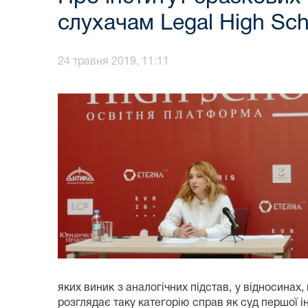
слухачам Legal High Sc
24 травня 2019, 11:11
яких виник з аналогічних підстав, у відносина
розглядає таку категорію справ як суд першої і