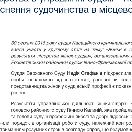
йснення судочинства в місцево
30 серпня 2018 року суддя Касаційного кримінальног
взяла участь у круглому столі на тему: «Жінки в с
результати лідерства жінок-суддів», організованому 
Рожнятівським районним судом Івано-Франківської об
Суддя Верховного Суду
Надія Стефанів
підкреслила 
особи, незалежно від її статевої, расової чи релі
представництва жінок у суддівській професії є показн
рішень.
Результати управлінської діяльності жінки-лідера,
головою районного суду
Ганною Калиній
, яка пройшл
та голови суду, її професійні якості та добрі лідерськ
чили порядок в організації роботи суду, належний контр
дотриманням розумних строків розгляду справ, що безумов