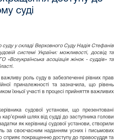
му суді
о суду у складі Верховного Суду
Над
iя Стефан
iв
удовій системі України: можливості, досвід та
ГО «Всеукраїнська асоціація жінок - суддів» та
ласті.
важливу роль суду в забезпеченні рівних прав
гійної приналежності та зазначила, що рівень
иком їхньої участі в процесі прийняття важливих
 керівника судової установи, що презентовані
а кар’єрний шлях від судді до заступника голови
і задатки як керівниці судової установи, створили
оль за своєчасним наданням усних і письмових
но сприяє покращенню доступу до правосуддя та