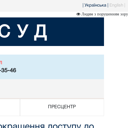
|
Українська
|
English
|
Людям з порушенням зору
СУД
л
-35-46
ПРЕСЦЕНТР
покращення доступу до