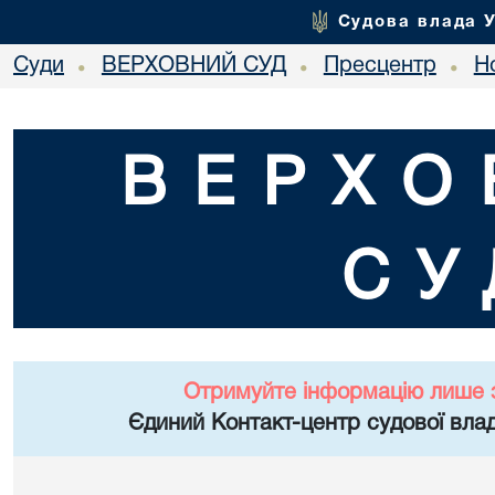
Судова влада 
Суди
ВЕРХОВНИЙ СУД
Пресцентр
Но
•
•
•
ВЕРХО
СУ
Отримуйте інформацію лише 
Єдиний Контакт-центр судової влад