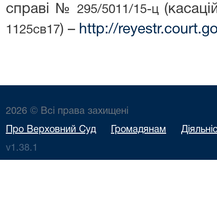
справі №
(касац
295/5011/15-ц
) –
http://reyestr.court
1125св17
2026 © Всі права захищені
Про Верховний Суд
Громадянам
Діяльні
v1.38.1