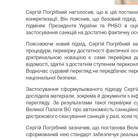
Сергій Погрібний наголосив, що в цій постано
конкретизації. Він пояснив, що базовий підх
підміняє Президента України та РНБО в оцін
застосування санкцій на достатню фактичну осно
Пояснюючи новий підхід, Сергій Погрібний за
процедури, перевірку достатності фактичної осн
доктринальною новацією є саме перевірка до
відомості, здатні з достатнім ступенем переконл
Водночас судовий перегляд не передбачає перео
національної безпеки.
Застосування сформульованого підходу Сергій
дослідила матеріали, зокрема й документи з і
перегляду. За результатами такої перевірки 
Великої Палати ВС про автономність санкційно
дострокового скасування санкцій у разі, коли пі
Сергій Погрібний зазначив, що постанова Вел
сформований нею стандарт забезпечує реальний