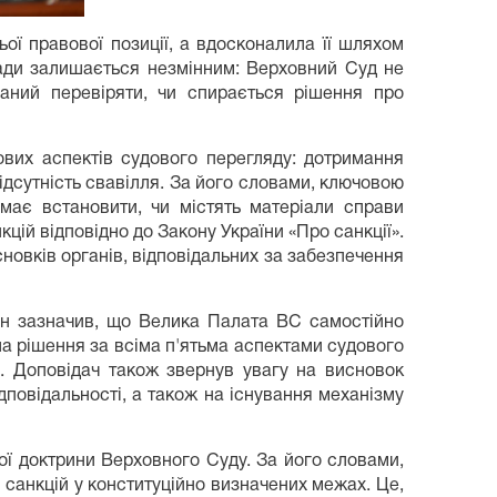
ої правової позиції, а вдосконалила її шляхом
лади залишається незмінним: Верховний Суд не
заний перевіряти, чи спирається рішення про
ових аспектів судового перегляду: дотримання
відсутність свавілля. За його словами, ключовою
має встановити, чи містять матеріали справи
кцій відповідно до Закону України «Про санкції».
новків органів, відповідальних за забезпечення
Він зазначив, що Велика Палата ВС самостійно
а рішення за всіма п'ятьма аспектами судового
й. Доповідач також звернув увагу на висновок
повідальності, а також на існування механізму
ї доктрини Верховного Суду. За його словами,
санкцій у конституційно визначених межах. Це,