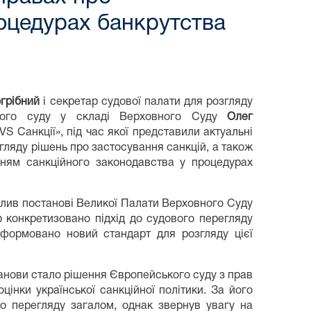
роцедурах банкрутства
грібний
і секретар судової палати для розгляду
ького суду у складі Верховного Суду
Олег
VS Санкції», під час якої представили актуальні
гляду рішень про застосування санкцій, а також
анням санкційного законодавства у процедурах
лив постанові Великої Палати Верховного Суду
ю конкретизовано підхід до судового перегляду
сформовано новий стандарт для розгляду цієї
анови стало рішення Європейського суду з прав
нки української санкційної політики. За його
го перегляду загалом, однак звернув увагу на