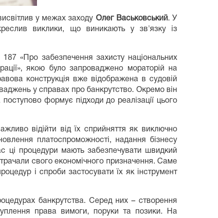
 висвітлив у межах заходу
Олег Васьковський
. У
креслив виклики, що виникають у зв'язку із
№ 187 «Про забезпечення захисту національних
ерації», якою було запроваджено мораторій на
равова конструкція вже відображена в судовій
ваджень у справах про банкрутство. Окремо він
 поступово формує підходи до реалізації цього
ажливо відійти від їх сприйняття як виключно
новлення платоспроможності, надання бізнесу
час ці процедури мають забезпечувати швидкий
 втрачали свого економічного призначення. Саме
оцедур і спроби застосувати їх як інструмент
оцедурах банкрутства. Серед них – створення
ступлення права вимоги, поруки та позики. На