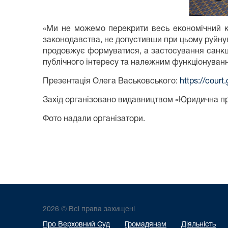
«Ми не можемо перекрити весь економічний кр
законодавства, не допустивши при цьому руйнув
продовжує формуватися, а застосування санкц
публічного інтересу та належним функціонуван
Презентація Олега Васьковського:
https://cour
Захід організовано видавництвом «Юридична пр
Фото надали організатори.
2026 © Всі права захищені
Про Верховний Суд
Громадянам
Діяльність