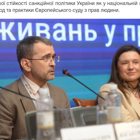
 стійкості санкційної політики України як у національній ю
од та практики Європейського суду з прав людини.