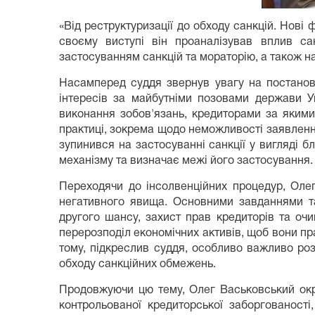
«Від реструктуризації до обходу санкцій. Нові
своєму виступі він проаналізував вплив са
застосуванням санкцій та мораторію, а також н
Насамперед суддя звернув увагу на постанову
інтересів за майбутніми позовами держави Ук
виконання зобов'язань, кредиторами за якими
практиці, зокрема щодо неможливості заявленн
зупинився на застосуванні санкції у вигляді 
механізму та визначає межі його застосування.
Переходячи до інсолвенційних процедур, Олег
негативного явища. Основними завданнями та
другого шансу, захист прав кредиторів та оч
перерозподіл економічних активів, щоб вони пр
тому, підкреслив суддя, особливо важливо ро
обходу санкційних обмежень.
Продовжуючи цю тему, Олег Васьковський окр
контрольованої кредиторської заборгованості