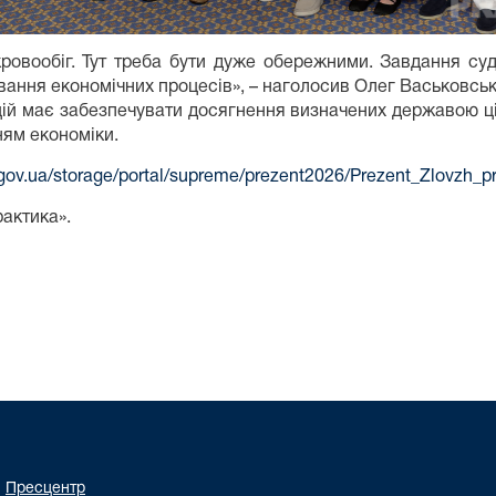
овообіг. Тут треба бути дуже обережними. Завдання суд
ання економічних процесів», – наголосив Олег Васьковськ
ій має забезпечувати досягнення визначених державою ці
ням економіки.
t.gov.ua/storage/portal/supreme/prezent2026/Prezent_Zlovzh_p
актика».
Пресцентр