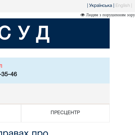
|
Українська
|
English
|
Людям з порушенням зору
СУД
л
-35-46
ПРЕСЦЕНТР
справах про