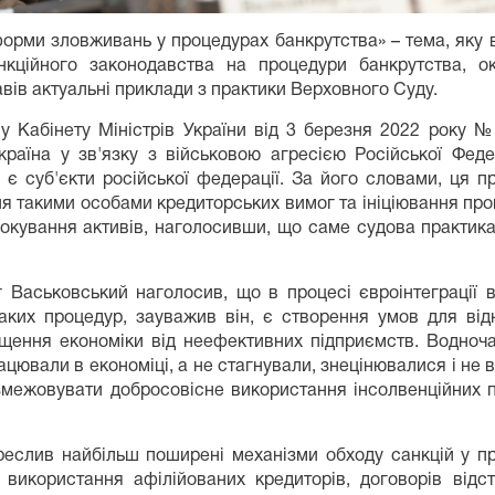
 форми зловживань у процедурах банкрутства» – тема, яку
нкційного законодавства на процедури банкрутства, о
авів актуальні приклади з практики Верховного Суду.
 Кабінету Міністрів України від 3 березня 2022 року 
раїна у зв'язку з військовою агресією Російської Фед
 є суб'єкти російської федерації. За його словами, ця п
я такими особами кредиторських вимог та ініціювання про
блокування активів, наголосивши, що саме судова практика
 Васьковський наголосив, що в процесі євроінтеграції в
ких процедур, зауважив він, є створення умов для від
ищення економіки від неефективних підприємств. Водно
ацювали в економіці, а не стагнували, знецінювалися і не
змежовувати добросовісне використання інсолвенційних пр
еслив найбільш поширені механізми обходу санкцій у пр
, використання афілійованих кредиторів, договорів від