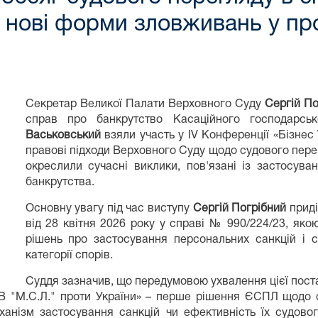
а нові форми зловживань у п
Секретар Великої Палати Верховного Суду
Сергій По
справ про банкрутство Касаційного господарс
Васьковський
взяли участь у IV Конференції «Бізнес 
правові підходи Верховного Суду щодо судового пере
окреслили сучасні виклики, пов'язані із застосув
банкрутства.
Основну увагу під час виступу
Сергій Погрібний
приді
від 28 квітня 2026 року у справі № 990/224/23, яко
рішень про застосування персональних санкцій і 
категорії спорів.
Суддя зазначив, що передумовою ухвалення цієї пост
В "М.С.Л." проти України» – перше рішення ЄСПЛ щодо оці
анізм застосування санкцій чи ефективність їх судово