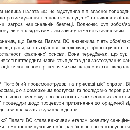
ві Велика Палата ВС не відступила від власної попереднь
ід до розмежування повноважень судової та виконавчої в
ці загроз національній безпеці. Водночас суд зобов'я
ву, чи відповідає вимогам закону та чи не є свавільним.
значив, що Велика Палата ВС визначила п'ять обов'язк
ови, правильність правової кваліфікації, пропорційність і 
статності фактичної основи. Вона передбачає, що суд 
ивості підтвердити наявність підстав для застосування сан
цінки доцільності рішення чи заміни власною оцінкою вис
 Погрібний продемонстрував на прикладі цієї справи. 
нформацією з обмеженим доступом, та послідовно перевірил
суд дійшов висновку про законність застосованих санкці
ї процедури щодо процедури притягнення до юридичної від
дстави для їх застосування відпали.
икої Палати ВС стала важливим етапом розвитку санкційно
 і змістовний судовий перегляд рішень про застосування 