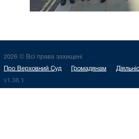
2026 © Всі права захищені
Про Верховний Суд
Громадянам
Діяльні
v1.38.1