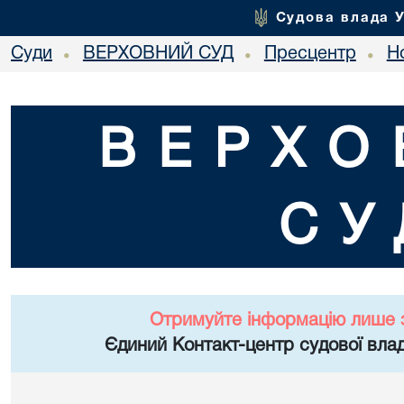
Судова влада 
Суди
ВЕРХОВНИЙ СУД
Пресцентр
Но
•
•
•
ВЕРХО
СУ
Отримуйте інформацію лише 
Єдиний Контакт-центр судової влад