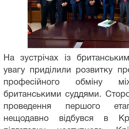
На зустрічах із британськи
увагу приділили розвитку пр
професійного обміну м
британськими суддями. Сторо
проведення першого ета
нещодавно відбувся в Кр