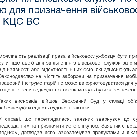
 для призначення військово
П КЦС ВС
Можливість реалізації права військовослужбовця бути пр
бути підставою для звільнення з військової служби за с
від наявності або відсутності інших осіб, які здійснюють а
Законодавство не містить заборони на призначення мобіл
правовий інструментарій не може використовуватися для у
якщо інтереси недієздатної особи можуть бути забезпечені
Таких висновків дійшов Верховний Суд у складі об’єд
забезпечуючи єдність судової практики.
У справі, що переглядалася, заявник звернувся до с
недієздатним та призначити його опікуном. Заявник ствер
дядьком, доглядав його, забезпечував продуктами й лікам