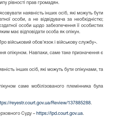
ипу рівності прав громадян.
ясовувати наявність інших осіб, які можуть бути
тної особи, а не відвідувача за необхідністю;
єздатної особи щодо забезпечення її особистих
яким має відповідати особа як опікун.
о військовий обов’язок і військову службу».
ння опікуном. Навпаки, саме таке призначення є
ність інших осіб, які можуть бути опікунами, та
пікуном саме мобілізованого племінника була
ttps://reyestr.court.gov.ua/Review/137885288
.
ерховного Суду –
https://lpd.court.gov.ua
.