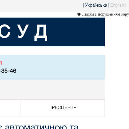
|
Українська
|
English
|
Людям з порушенням зору
СУД
л
-35-46
ПРЕСЦЕНТР
є автоматичною та