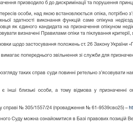
мачення призводило б до дискримінації та порушення принц
ересів особи, над якою встановлюється опіка, потрібно з’
їхньої здатності виконання функцій саме опікуна недієзда
бовця як єдиного кандидата на призначення опікуном неді
овувати визначені Правилами опіки та піклування критерії, 
ки щодо застосування положень ст. 26 Закону України «Пр
не вимагає попереднього звільнення зі служби для призначе
гляду таких справ суди повинні ретельно з’ясовувати наяв
 є інші близькі особи, а тому відмова у призначенні о
у справі № 305/1557/24 (провадження № 61-9539сво25) –
h
ного Суду можна ознайомитися в Базі правових позицій В