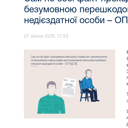
безумовною перешкодою
недієздатної особи – О
07 липня 2026, 17:23