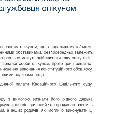
службовця опікуном
изначеним опікуном, що в подальшому є / може
імейними обставинами, безпосередньо залежить
бо реально можуть здійснювати таку опіку та ін.
ізованої особи опікуном, проте цей приватно-
никнення виконання конституційного обов’язку,
 іншими родичами тощо.
наної палати Касаційного цивільного суду,
уду з вимогою визнати його рідного дядька
джував, що він тривалий час проживав разом із
и, а інших родичів, які могли б виконувати ці