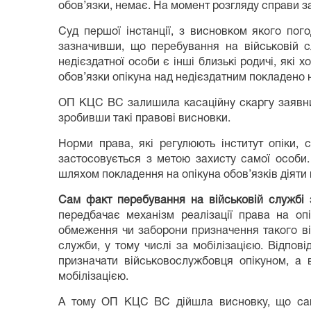
обов’язки, немає. На момент розгляду справи за
Суд першої інстанції, з висновком якого пог
зазначивши, що перебування на військовій с
недієздатної особи є інші близькі родичі, які 
обов’язки опікуна над недієздатним покладено н
ОП КЦС ВС залишила касаційну скаргу заявник
зробивши такі правові висновки.
Норми права, які регулюють інститут опіки, 
застосовується з метою захисту самої особи.
шляхом покладення на опікуна обов’язків діяти 
Сам факт перебування на військовій службі 
передбачає механізм реалізації права на оп
обмеження чи заборони призначення такого ві
служби, у тому числі за мобілізацією. Відпові
призначати військовослужбовця опікуном, а 
мобілізацією.
А тому ОП КЦС ВС дійшла висновку, що сам