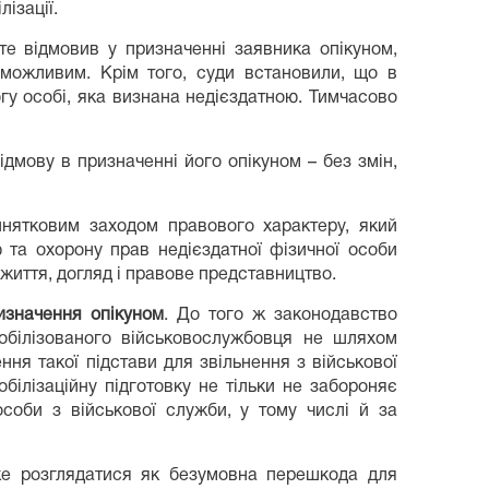
ізації.
те відмовив у призначенні заявника опікуном,
еможливим. Крім того, суди встановили, що в
могу особі, яка визнана недієздатною. Тимчасово
мову в призначенні його опікуном – без змін,
винятковим заходом правового характеру, який
 та охорону прав недієздатної фізичної особи
 життя, догляд і правове представництво.
изначення опікуном
. До того ж законодавство
мобілізованого військовослужбовця не шляхом
я такої підстави для звільнення з військової
обілізаційну підготовку не тільки не забороняє
соби з військової служби, у тому числі й за
е розглядатися як безумовна перешкода для