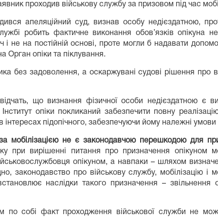
явник проходив військову службу за призовом під час мобіл
одився апеляційний суд, визнав особу недієздатною, про
лужбі робить фактичне виконання обов’язків опікуна н
хоч і не на постійній основі, проте могли б надавати допо
а Орган опіки та піклування.
а без задоволення, а оскаржувані судові рішення про від
свідчать, що визнання фізичної особи недієздатною є 
 Інститут опіки покликаний забезпечити повну реалізацію
в інтересах підопічного, забезпечуючи йому належні умови
за мобілізацією не є законодавчою перешкодою для пр
іку при вирішенні питання про призначення опікуном 
йськовослужбовця опікуном, а навпаки – шляхом визначенн
дно, законодавство про військову службу, мобілізацію і м
встановлює наслідки такого призначення – звільнення о
 по собі факт проходження військової служби не мож