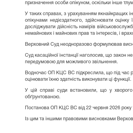
призначення особи опікуном, оскільки інше тлу
У таких справах, з урахуванням якнайкращих інт
опікунами недієздатного, здійснювати оцінку 
досліджувати дійсність намірів військовослуж
немайнових і майнових прав та інтересів, і врах
Верховний Суд неодноразово формулював виснов
Суд касаційної інстанції наголосив, що закон 
передумовою для можливого звільнення.
Водночас ОП КЦС ВС підкреслила, що під час роз
оцінювати їхню здатність виконувати ці функції.
У цій справі суди встановили, що у хворого
обґрунтованою.
Постанова ОП КЦС ВС від 22 червня 2026 року 
Із цим та іншими правовими висновками Верхов