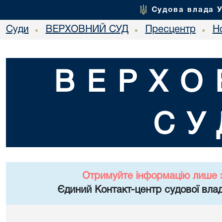
Судова влада 
Суди
ВЕРХОВНИЙ СУД
Пресцентр
Но
•
•
•
ВЕРХО
СУ
Отримуйте інформацію лише 
Єдиний Контакт-центр судової влад