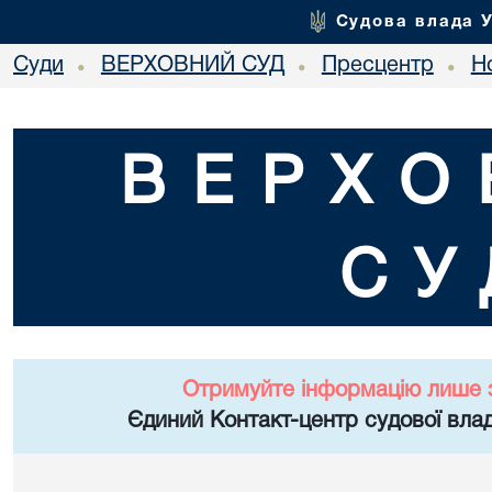
Судова влада 
Суди
ВЕРХОВНИЙ СУД
Пресцентр
Но
•
•
•
ВЕРХО
СУ
Отримуйте інформацію лише 
Єдиний Контакт-центр судової влад