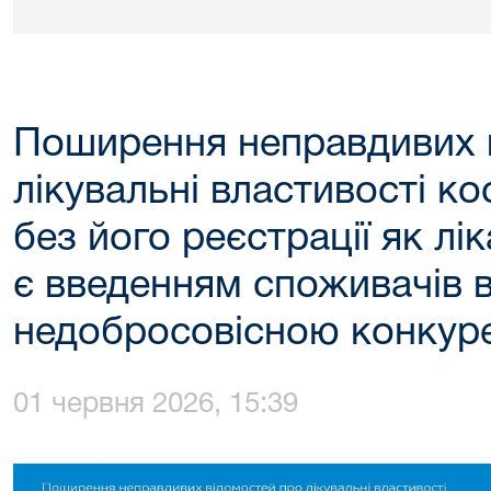
Поширення неправдивих 
лікувальні властивості к
без його реєстрації як л
є введенням споживачів в
недобросовісною конкур
01 червня 2026, 15:39