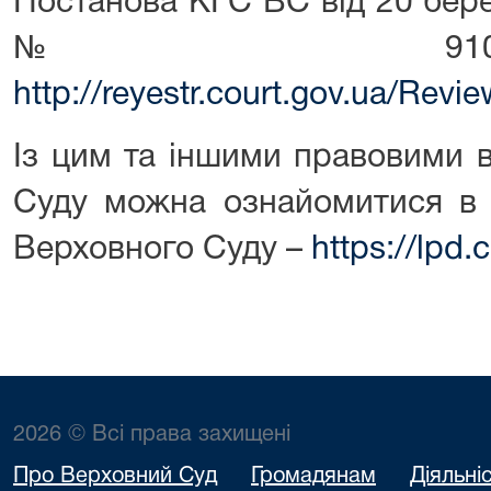
Постанова КГС ВС від 20 бере
№ 910/90
http://reyestr.court.gov.ua/Rev
Із цим та іншими правовими 
Суду можна ознайомитися в 
Верховного Суду –
https://lpd.
2026 © Всі права захищені
Про Верховний Суд
Громадянам
Діяльні