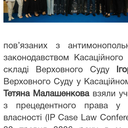
пов’язаних з антимонопол
законодавством Касаційного 
складі Верховного Суду
Іг
Верховного Суду у Касаційно
Тетяна Малашенкова
взяли уч
з прецедентного права у с
власності (IP Case Law Confer