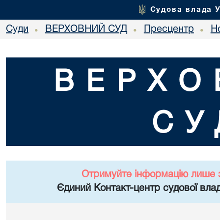
Судова влада 
Суди
ВЕРХОВНИЙ СУД
Пресцентр
Но
•
•
•
ВЕРХО
СУ
Отримуйте інформацію лише 
Єдиний Контакт-центр судової влад