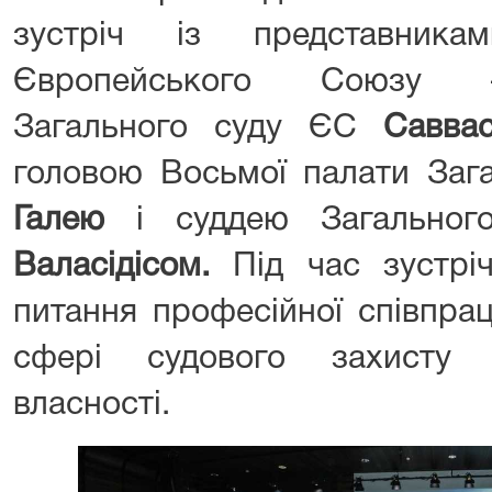
зустріч із представника
Європейського Союзу —
Загального суду ЄС
Савва
головою Восьмої палати За
Галею
і суддею Загально
Валасідісом.
Під час зустріч
питання професійної співпрац
сфері судового захисту п
власності.