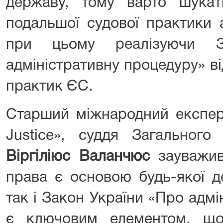
державу, тому варто шука
подальшої судової практики а
при цьому реалізуючи З
адміністративну процедуру» в
практик ЄС.
Старший міжнародний експер
Justice», суддя Загального
Віргіліюс Валанчюс
зауважив
права є основою будь-якої д
так і Закон України «Про адм
є ключовим елементом, що