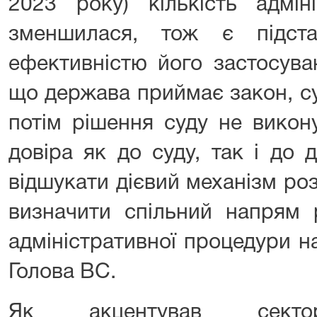
2023 року) кількість адмін
зменшилася, тож є підст
ефективністю його застосува
що держава приймає закон, су
потім рішення суду не викону
довіра як до суду, так і до
відшукати дієвий механізм ро
визначити спільний напрям 
адміністративної процедури н
Голова ВС.
Як акцентував секто