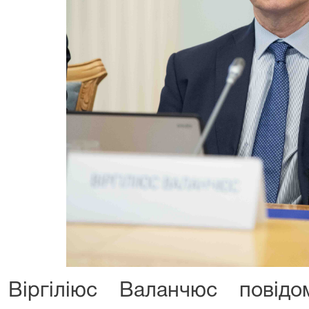
Віргіліюс Валанчюс пові