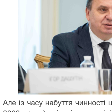
Але із часу набуття чинності