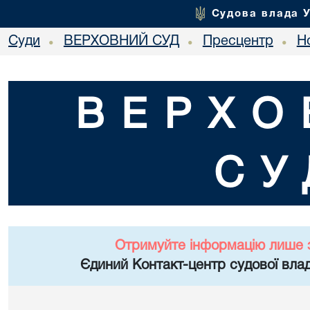
Судова влада 
Суди
ВЕРХОВНИЙ СУД
Пресцентр
Но
•
•
•
ВЕРХО
СУ
Отримуйте інформацію лише 
Єдиний Контакт-центр судової влад