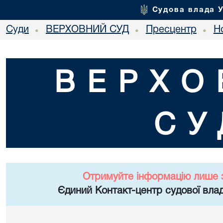
Судова влада 
Суди
ВЕРХОВНИЙ СУД
Пресцентр
Но
•
•
•
ВЕРХО
СУ
Отримуйте інформацію лише 
Єдиний Контакт-центр судової влад