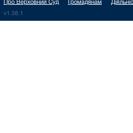
Про Верховний Суд
Громадянам
Діяльні
v1.38.1