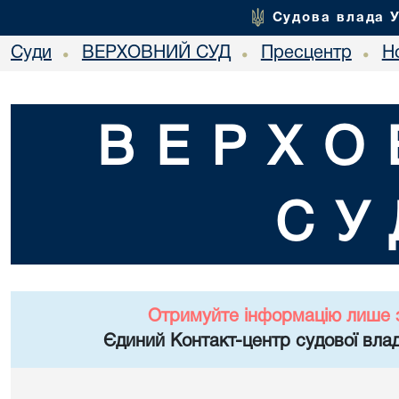
Судова влада 
Суди
ВЕРХОВНИЙ СУД
Пресцентр
Но
•
•
•
ВЕРХО
СУ
Отримуйте інформацію лише 
Єдиний Контакт-центр судової влад